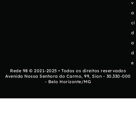
v
a
ci
d
a
d
e
Rede 98 © 2021-2025 • Todos os direitos reservados
Avenida Nossa Senhora do Carmo, 99, Sion - 30.330-000
- Belo Horizonte/MG