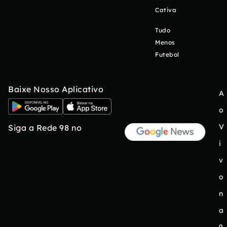
Cativa
Tudo
Menos
Futebol
Baixe Nosso Aplicativo
A
o
V
Siga a Rede 98 no
i
v
o
n
a