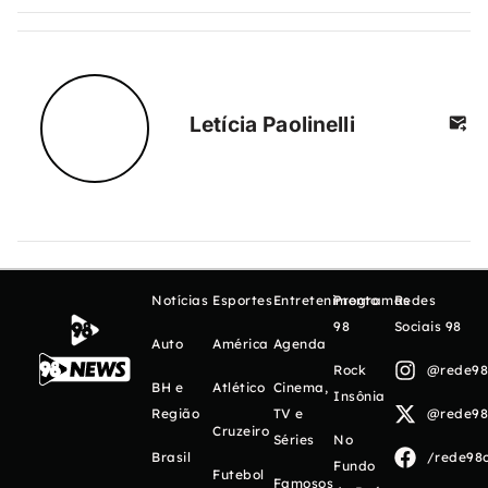
Letícia Paolinelli
Notícias
Esportes
Entretenimento
Programas
Redes
98
Sociais 98
Auto
América
Agenda
Rock
@rede98o
BH e
Atlético
Cinema,
Insônia
Região
TV e
@rede98o
Cruzeiro
Séries
No
Brasil
/rede98o
Fundo
Futebol
Famosos