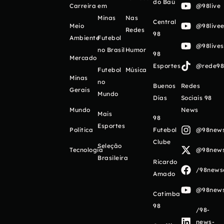
do Baú
Carreira
em
@98live
Minas
Nas
Central
Meio
@98livee
Redes
98
Ambiente
Futebol
@98live
no Brasil
Humor
98
Mercado
Esportes
@rede98o
Futebol
Música
Minas
no
Buenos
Redes
Gerais
Mundo
Días
Sociais 98
Mundo
News
Mais
98
Esportes
Política
Futebol
@98newso
Clube
Seleção
Tecnologia
@98newso
Brasileira
Ricardo
/98newso
Amado
@98newso
Catimba
98
/98-
news-