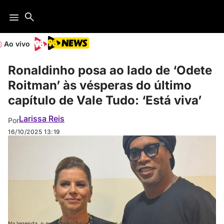
Ao vivo
Ronaldinho posa ao lado de ‘Odete
Roitman’ às vésperas do último
capítulo de Vale Tudo: ‘Está viva’
Larissa Reis
Por
16/10/2025
13:19
Na legenda, o ex-jogador brincou sobre o desfecho da trama de Vale Tudo