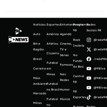
Notícias
Esportes
Entretenimento
Programas
Redes
98
Sociais 98
Auto
América
Agenda
Rock
@rede98o
BH e
Atlético
Cinema,
Insônia
Região
TV e
@rede98o
Cruzeiro
Séries
No
Brasil
/rede98o
Fundo
Futebol
Famosos
do Baú
Carreira
em
@98live
Minas
Nas
Central
Meio
@98livee
Redes
98
Ambiente
Futebol
@98live
no Brasil
Humor
98
Mercado
Esportes
@rede98o
Futebol
Música
Minas
no
Buenos
Redes