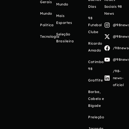
Gerais
Mundo
Días
Sociais 98
Mundo
News
Mais
98
Esportes
Política
Futebol
@98newso
Clube
Seleção
Tecnologia
@98newso
Brasileira
Ricardo
/98newso
Amado
@98newso
Catimba
98
/98-
news-
Graffite
oficial
Barba,
Cabelo e
Bigode
Preleção
Jornada