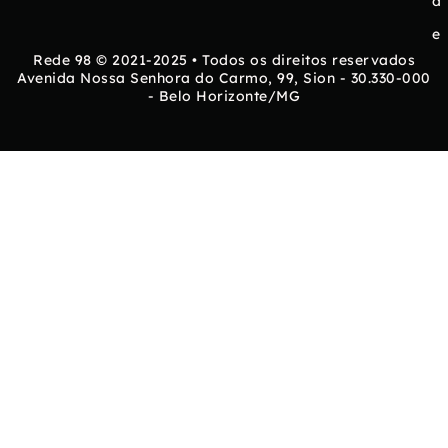
d
e
Rede 98 © 2021-2025 • Todos os direitos reservados
Avenida Nossa Senhora do Carmo, 99, Sion - 30.330-000
- Belo Horizonte/MG