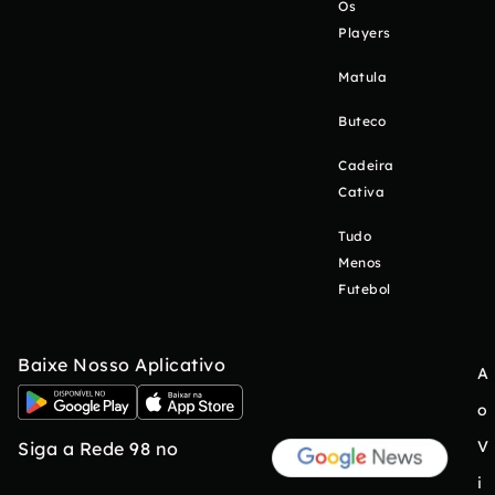
Os
Players
Matula
Buteco
Cadeira
Cativa
Tudo
Menos
Futebol
Baixe Nosso Aplicativo
A
o
V
Siga a Rede 98 no
i