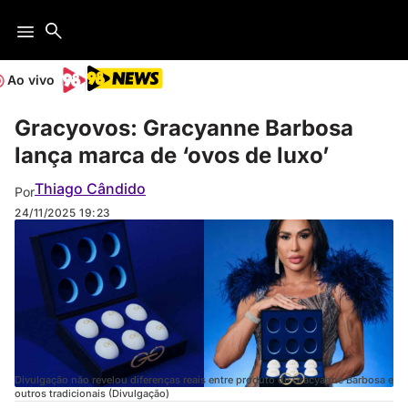
Ao vivo
Gracyovos: Gracyanne Barbosa
lança marca de ‘ovos de luxo’
Thiago Cândido
Por
24/11/2025
19:23
Divulgação não revelou diferenças reais entre produto de Gracyanne Barbosa e
outros tradicionais (Divulgação)