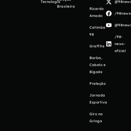
Tecnologia
@98newso
Brasileira
Ricardo
/98newso
Amado
@98newso
Catimba
98
/98-
news-
Graffite
oficial
Barba,
Cabelo e
Bigode
Preleção
Jornada
Esportiva
Giro na
Gringa