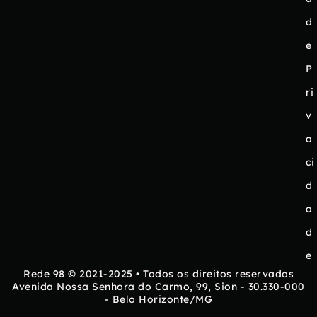
d
e
P
ri
v
a
ci
d
a
d
e
Rede 98 © 2021-2025 • Todos os direitos reservados
Avenida Nossa Senhora do Carmo, 99, Sion - 30.330-000
- Belo Horizonte/MG