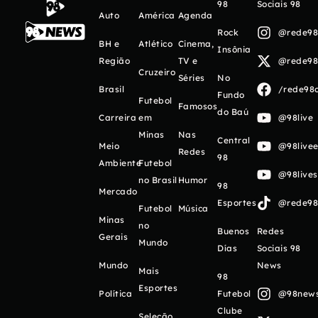
98
Sociais 98
Auto
América
Agenda
Rock
@rede98o
BH e
Atlético
Cinema,
Insônia
Região
TV e
@rede98o
Cruzeiro
Séries
No
Brasil
/rede98o
Fundo
Futebol
Famosos
do Baú
Carreira
em
@98live
Minas
Nas
Central
Meio
@98livee
Redes
98
Ambiente
Futebol
@98live
no Brasil
Humor
98
Mercado
Esportes
@rede98o
Futebol
Música
Minas
no
Buenos
Redes
Gerais
Mundo
Días
Sociais 98
Mundo
News
Mais
98
Esportes
Política
Futebol
@98newso
Clube
Seleção