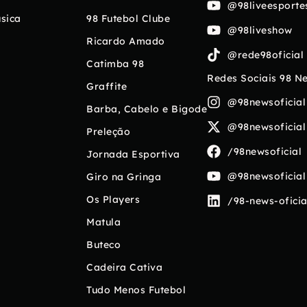
@98liveesporte
sica
98 Futebol Clube
@98liveshow
Ricardo Amado
@rede98oficial
Catimba 98
Redes Sociais 98 N
Graffite
@98newsoficial
Barba, Cabelo e Bigode
@98newsoficial
Preleção
/98newsoficial
Jornada Esportiva
@98newsoficial
Giro na Gringa
Os Players
/98-news-oficia
Matula
Buteco
Cadeira Cativa
Tudo Menos Futebol