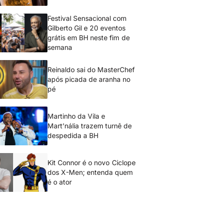
Festival Sensacional com
Gilberto Gil e 20 eventos
grátis em BH neste fim de
semana
Reinaldo sai do MasterChef
após picada de aranha no
pé
Martinho da Vila e
Mart’nália trazem turnê de
despedida a BH
Kit Connor é o novo Ciclope
dos X-Men; entenda quem
é o ator