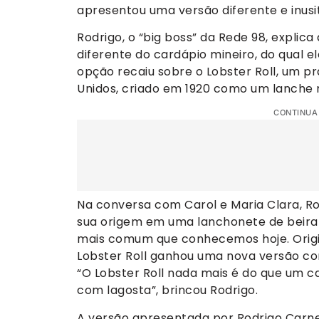
apresentou uma versão diferente e inusit
Rodrigo, o “big boss” da Rede 98, explic
diferente do cardápio mineiro, do qual ele
opção recaiu sobre o Lobster Roll, um p
Unidos, criado em 1920 como um lanche 
CONTINUA
Na conversa com Carol e Maria Clara, Rod
sua origem em uma lanchonete de beira 
mais comum que conhecemos hoje. Origi
Lobster Roll ganhou uma nova versão co
“O Lobster Roll nada mais é do que um c
com lagosta”, brincou Rodrigo.
A versão apresentada por Rodrigo Carneir