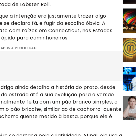
ada de Lobster Roll.
a que a intenção era justamente trazer algo
 se declara fã, e fugir da escolha óbvia. A
rato com raízes em Connecticut, nos Estados
rápido para caminhoneiros.
 APÓS A PUBLICIDADE
rigo ainda detalha a história do prato, desde
de estrada até a sua evolução para a versão
nalmente feita com um pão branco simples, o
m o pão brioche, similar ao de cachorro-quente.
achorro quente metido à besta, porque ele é
o se destaca pela criatividade. Afinal, ele usa a