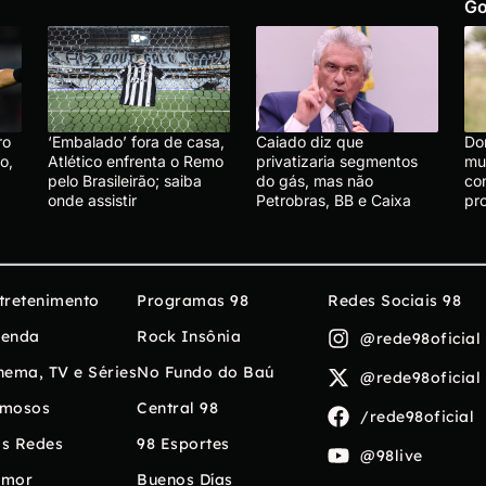
Go
ro
‘Embalado’ fora de casa,
Caiado diz que
Do
o,
Atlético enfrenta o Remo
privatizaria segmentos
mu
pelo Brasileirão; saiba
do gás, mas não
co
onde assistir
Petrobras, BB e Caixa
pr
tretenimento
Programas 98
Redes Sociais 98
enda
Rock Insônia
@rede98oficial
nema, TV e Séries
No Fundo do Baú
@rede98oficial
mosos
Central 98
/rede98oficial
s Redes
98 Esportes
@98live
umor
Buenos Días