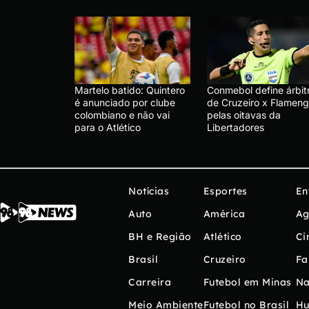
Martelo batido: Quintero
Conmebol define árbit
é anunciado por clube
de Cruzeiro x Flameng
colombiano e não vai
pelas oitavas da
para o Atlético
Libertadores
Notícias
Esportes
En
Auto
América
Ag
BH e Região
Atlético
Ci
Brasil
Cruzeiro
Fa
Carreira
Futebol em Minas
Na
Meio Ambiente
Futebol no Brasil
H