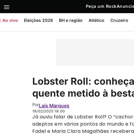
Peça um Rock
Anuncie
Ao vivo
Eleições 2026
BH e região
Atlético
Cruzeiro
Lobster Roll: conheça
quente metido à best
Por
Laís Marques
18/02/2025
18:00
Já ouviu falar de Lobster Roll? O “cachor
adeptos em vários pontos do mundo e f
Fadel e Maria Clara Magalhães receberam