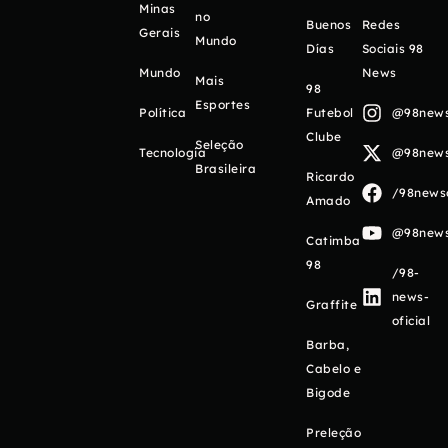
Minas
no
Buenos
Redes
Gerais
Mundo
Días
Sociais 98
Mundo
News
Mais
98
Esportes
Política
Futebol
@98newso
Clube
Seleção
Tecnologia
@98newso
Brasileira
Ricardo
/98newso
Amado
@98newso
Catimba
98
/98-
news-
Graffite
oficial
Barba,
Cabelo e
Bigode
Preleção