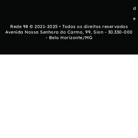
d
e
Rede 98 © 2021-2025 • Todos os direitos reservados
Avenida Nossa Senhora do Carmo, 99, Sion - 30.330-000
- Belo Horizonte/MG