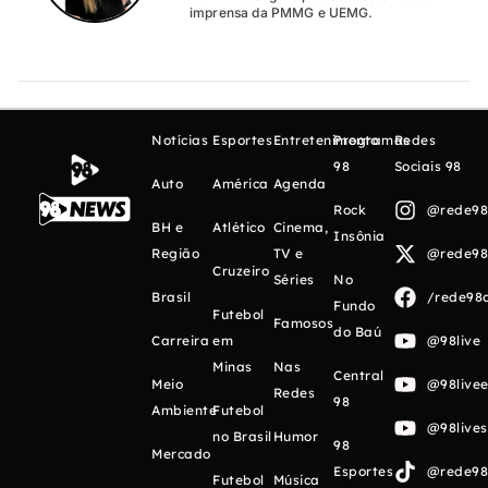
imprensa da PMMG e UEMG.
Notícias
Esportes
Entretenimento
Programas
Redes
98
Sociais 98
Auto
América
Agenda
Rock
@rede98o
BH e
Atlético
Cinema,
Insônia
Região
TV e
@rede98o
Cruzeiro
Séries
No
Brasil
/rede98o
Fundo
Futebol
Famosos
do Baú
Carreira
em
@98live
Minas
Nas
Central
Meio
@98livee
Redes
98
Ambiente
Futebol
@98live
no Brasil
Humor
98
Mercado
Esportes
@rede98o
Futebol
Música