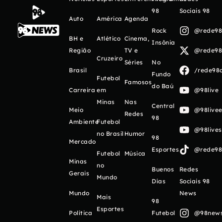
98
Sociais 98
Auto
América
Agenda
Rock
@rede98o
BH e
Atlético
Cinema,
Insônia
Região
TV e
@rede98o
Cruzeiro
Séries
No
Brasil
/rede98o
Fundo
Futebol
Famosos
do Baú
Carreira
em
@98live
Minas
Nas
Central
Meio
@98livee
Redes
98
Ambiente
Futebol
@98live
no Brasil
Humor
98
Mercado
Esportes
@rede98o
Futebol
Música
Minas
no
Buenos
Redes
Gerais
Mundo
Días
Sociais 98
Mundo
News
Mais
98
Esportes
Política
Futebol
@98newso