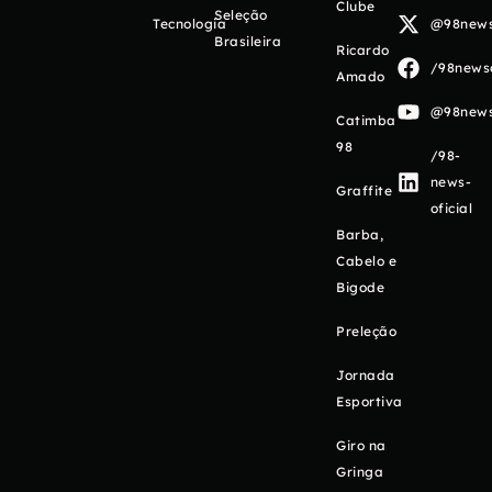
Clube
Seleção
Tecnologia
@98newso
Brasileira
Ricardo
/98newso
Amado
@98newso
Catimba
98
/98-
news-
Graffite
oficial
Barba,
Cabelo e
Bigode
Preleção
Jornada
Esportiva
Giro na
Gringa