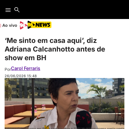
Ao vivo
‘Me sinto em casa aqui’, diz
Adriana Calcanhotto antes de
show em BH
Carol Ferraris
Por
26/06/2026
15:48
Adriana Calcanhotto em BH: a cantora abre o SESI Multilinguagens nesta sexta