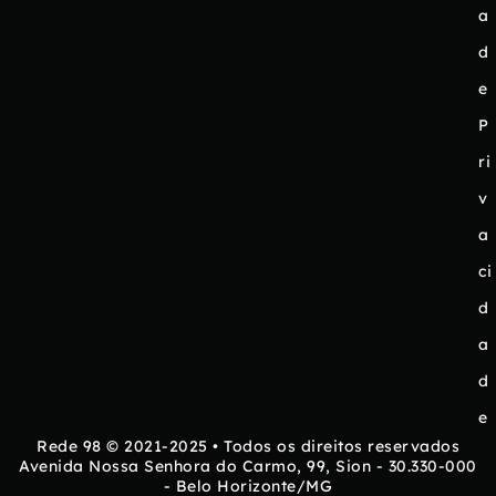
a
d
e
P
ri
v
a
ci
d
a
d
e
Rede 98 © 2021-2025 • Todos os direitos reservados
Avenida Nossa Senhora do Carmo, 99, Sion - 30.330-000
- Belo Horizonte/MG