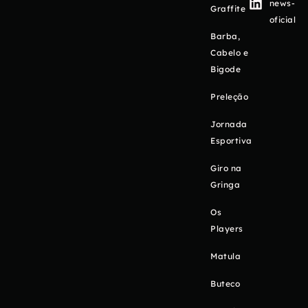
news-
Graffite
oficial
Barba,
Cabelo e
Bigode
Preleção
Jornada
Esportiva
Giro na
Gringa
Os
Players
Matula
Buteco