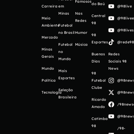
Famosos
do Baú
Carreira
em
@98live
Minas
Nas
Central
Meio
@98livee
Redes
98
Ambiente
Futebol
@98live
no Brasil
Humor
98
Mercado
Esportes
@rede98o
Futebol
Música
Minas
no
Buenos
Redes
Gerais
Mundo
Días
Sociais 98
Mundo
News
Mais
98
Esportes
Política
Futebol
@98newso
Clube
Seleção
Tecnologia
@98newso
Brasileira
Ricardo
/98newso
Amado
@98newso
Catimba
98
/98-