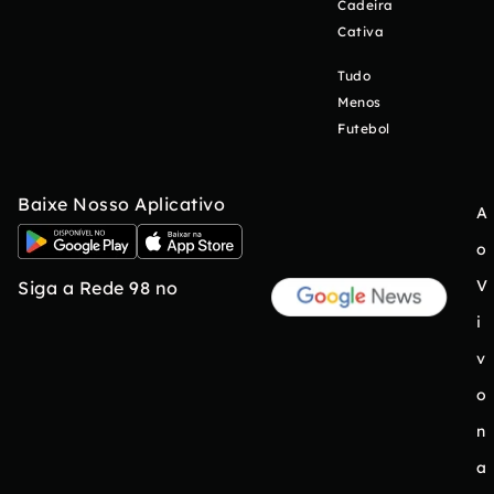
Cadeira
Cativa
Tudo
Menos
Futebol
Baixe Nosso Aplicativo
A
o
V
Siga a Rede 98 no
i
v
o
n
a