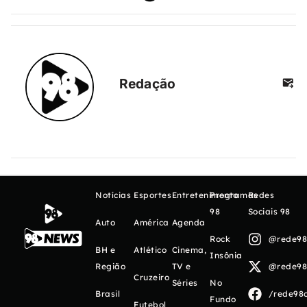
Redação
Notícias
Esportes
Entretenimento
Programas
Redes
98
Sociais 98
Auto
América
Agenda
Rock
@rede98o
BH e
Atlético
Cinema,
Insônia
Região
TV e
@rede98o
Cruzeiro
Séries
No
Brasil
/rede98o
Fundo
Futebol