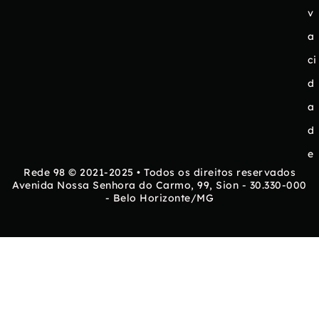
v
a
ci
d
a
d
e
Rede 98 © 2021-2025 • Todos os direitos reservados
Avenida Nossa Senhora do Carmo, 99, Sion - 30.330-000
- Belo Horizonte/MG