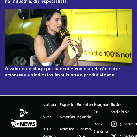
na indústria, diz especialista
O valor do diálogo permanente: como a relação entre
empresas e sindicatos impulsiona a produtividade
Notícias
Esportes
Entretenimento
Programas
Redes
98
Sociais 98
Auto
América
Agenda
Rock
@rede98o
BH e
Atlético
Cinema,
Insônia
Região
TV e
@rede98o