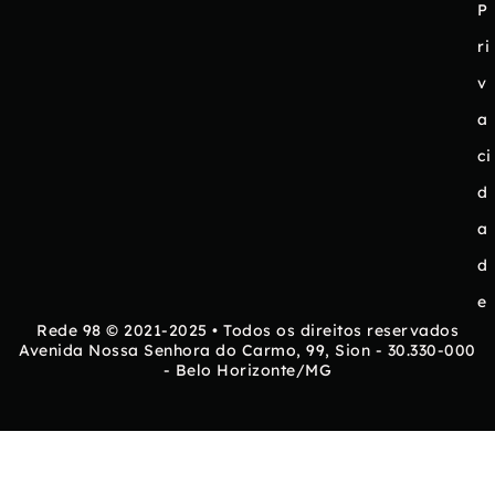
P
ri
v
a
ci
d
a
d
e
Rede 98 © 2021-2025 • Todos os direitos reservados
Avenida Nossa Senhora do Carmo, 99, Sion - 30.330-000
- Belo Horizonte/MG