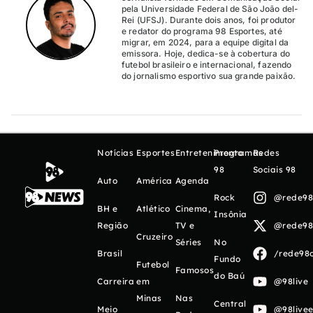
pela Universidade Federal de São João del-
Rei (UFSJ). Durante dois anos, foi produtor
e redator do programa 98 Esportes, até
migrar, em 2024, para a equipe digital da
emissora. Hoje, dedica-se à cobertura do
futebol brasileiro e internacional, fazendo
do jornalismo esportivo sua grande paixão.
Notícias
Esportes
Entretenimento
Programas
Redes
98
Sociais 98
Auto
América
Agenda
Rock
@rede98o
BH e
Atlético
Cinema,
Insônia
Região
TV e
@rede98o
Cruzeiro
Séries
No
Brasil
/rede98o
Fundo
Futebol
Famosos
do Baú
Carreira
em
@98live
Minas
Nas
Central
Meio
@98livee