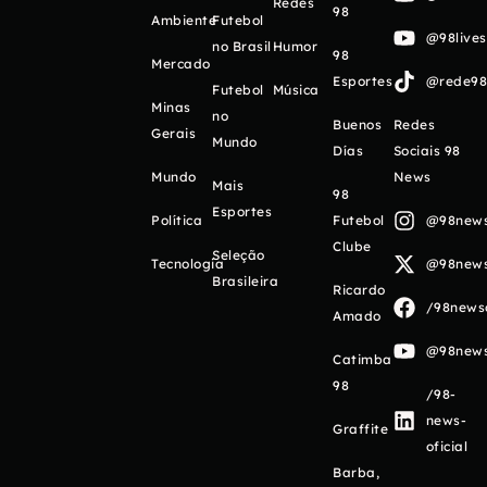
Redes
98
Ambiente
Futebol
@98live
no Brasil
Humor
98
Mercado
Esportes
@rede98o
Futebol
Música
Minas
no
Buenos
Redes
Gerais
Mundo
Días
Sociais 98
Mundo
News
Mais
98
Esportes
Política
Futebol
@98newso
Clube
Seleção
Tecnologia
@98newso
Brasileira
Ricardo
/98newso
Amado
@98newso
Catimba
98
/98-
news-
Graffite
oficial
Barba,