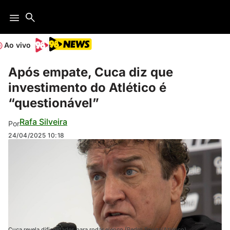
Ao vivo
Após empate, Cuca diz que
investimento do Atlético é
“questionável”
Rafa Silveira
Por
24/04/2025
10:18
Cuca revela dificuldades para rodar elenco (Pedro Souza/Atlético)