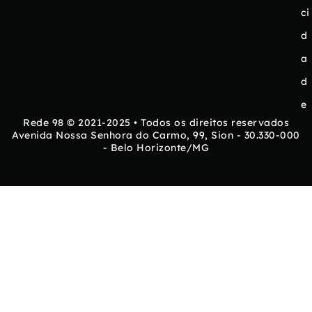
ci
d
a
d
e
Rede 98 © 2021-2025 • Todos os direitos reservados
Avenida Nossa Senhora do Carmo, 99, Sion - 30.330-000
- Belo Horizonte/MG