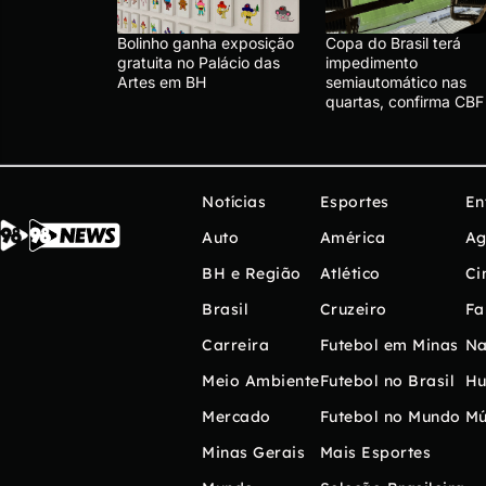
Bolinho ganha exposição
Copa do Brasil terá
gratuita no Palácio das
impedimento
Artes em BH
semiautomático nas
quartas, confirma CBF
Notícias
Esportes
En
Auto
América
Ag
BH e Região
Atlético
Ci
Brasil
Cruzeiro
Fa
Carreira
Futebol em Minas
Na
Meio Ambiente
Futebol no Brasil
H
Mercado
Futebol no Mundo
Mú
Minas Gerais
Mais Esportes