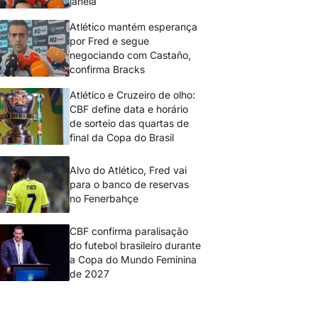
janela
Atlético mantém esperança
por Fred e segue
negociando com Castaño,
confirma Bracks
Atlético e Cruzeiro de olho:
CBF define data e horário
de sorteio das quartas de
final da Copa do Brasil
Alvo do Atlético, Fred vai
para o banco de reservas
no Fenerbahçe
CBF confirma paralisação
do futebol brasileiro durante
a Copa do Mundo Feminina
de 2027