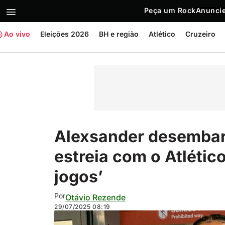
Peça um Rock
Anuncie
Ao vivo
Eleições 2026
BH e região
Atlético
Cruzeiro
Alexsander desembar
estreia com o Atlétic
jogos’
Por
Otávio Rezende
29/07/2025
08:19