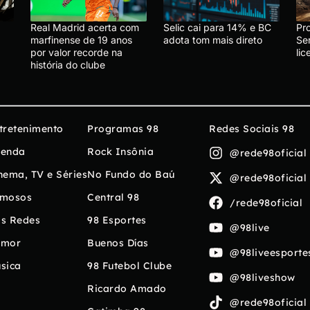
Real Madrid acerta com
Selic cai para 14% e BC
Pr
marfinense de 19 anos
adota tom mais direto
Se
por valor recorde na
li
história do clube
tretenimento
Programas 98
Redes Sociais 98
enda
Rock Insônia
@rede98oficial
nema, TV e Séries
No Fundo do Baú
@rede98oficial
mosos
Central 98
/rede98oficial
s Redes
98 Esportes
@98live
umor
Buenos Días
@98liveesporte
sica
98 Futebol Clube
@98liveshow
Ricardo Amado
@rede98oficial