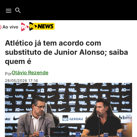
Ao vivo
Atlético já tem acordo com
substituto de Junior Alonso; saiba
quem é
Otávio Rezende
Por
28/05/2026
17:14
Galo já tem acordo encaminhado com defensor (Foto: Pedro Souza / Atlético)