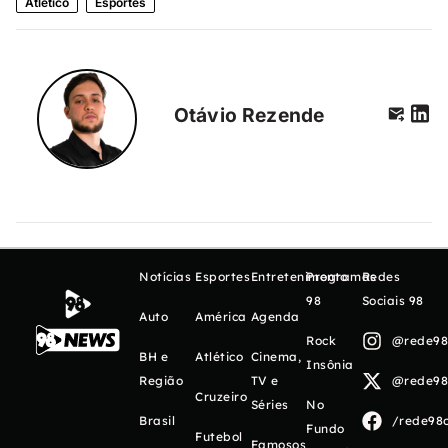
Atlético
Esportes
Otávio Rezende
Notícias
Esportes
Entretenimento
Programas
Redes
98
Sociais 98
Auto
América
Agenda
Rock
@rede98o
BH e
Atlético
Cinema,
Insônia
Região
TV e
@rede98o
Cruzeiro
Séries
No
Brasil
/rede98o
Fundo
Futebol
Famosos