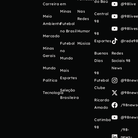
do Baú
Carreira
em
@98live
Minas
Nas
Central
Meio
@98livee
Redes
98
Ambiente
Futebol
@98live
no Brasil
Humor
98
Mercado
Esportes
@rede98o
Futebol
Música
Minas
no
Buenos
Redes
Gerais
Mundo
Días
Sociais 98
Mundo
News
Mais
98
Esportes
Política
Futebol
@98newso
Clube
Seleção
Tecnologia
@98newso
Brasileira
Ricardo
/98newso
Amado
@98newso
Catimba
98
/98-
news-