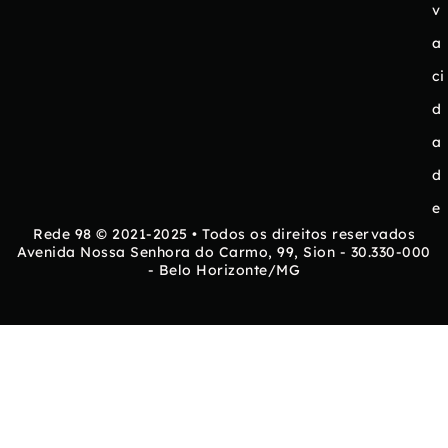
v
a
ci
d
a
d
e
Rede 98 © 2021-2025 • Todos os direitos reservados
Avenida Nossa Senhora do Carmo, 99, Sion - 30.330-000
- Belo Horizonte/MG