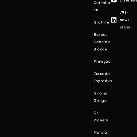
@98newso
Catimba
98
/98-
news-
Graffite
oficial
Barba,
Cabelo e
Bigode
Preleção
Jornada
Esportiva
Giro na
Gringa
Os
Players
Matula