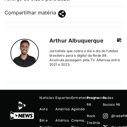
Compartilhar matéria
Arthur Albuquerque
Jornalista que cobre o dia a dia do futebol
brasileiro para o digital da Rede 98.
Acumula passagem pela TV Alterosa entre
2021 e 2023.
Notícias
Esportes
Entretenimento
Programas
Redes
98
Sociais 98
Auto
América
Agenda
Rock
@rede98o
BH e
Atlético
Cinema,
Insônia