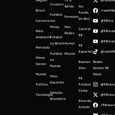
Região
TV e
@rede98o
Cruzeiro
Séries
No
Brasil
/rede98o
Fundo
Futebol
Famosos
do Baú
Carreira
em
@98live
Minas
Nas
Central
Meio
@98livee
Redes
98
Ambiente
Futebol
@98live
no Brasil
Humor
98
Mercado
Esportes
@rede98o
Futebol
Música
Minas
no
Buenos
Redes
Gerais
Mundo
Días
Sociais 98
Mundo
News
Mais
98
Esportes
Política
Futebol
@98newso
Clube
Seleção
Tecnologia
@98newso
Brasileira
Ricardo
/98newso
Amado