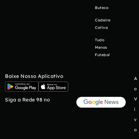
Buteco
Cadeira
Cativa
Tudo
Menos
Futebol
Baixe Nosso Aplicativo
A
o
V
Siga a Rede 98 no
i
v
o