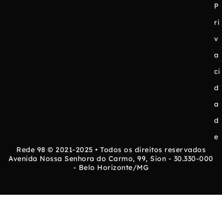
P
ri
v
a
ci
d
a
d
e
Rede 98 © 2021-2025 • Todos os direitos reservados
Avenida Nossa Senhora do Carmo, 99, Sion - 30.330-000
- Belo Horizonte/MG