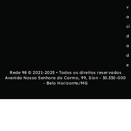
v
a
ci
d
a
d
e
Rede 98 © 2021-2025 • Todos os direitos reservados
Avenida Nossa Senhora do Carmo, 99, Sion - 30.330-000
- Belo Horizonte/MG