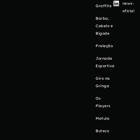
news-
Graffite
oficial
Barba,
Cabelo e
Bigode
Preleção
Jornada
Esportiva
Giro na
Gringa
Os
Players
Matula
Buteco