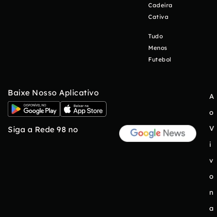
Cadeira
Cativa
Tudo
Menos
Futebol
Baixe Nosso Aplicativo
A
o
V
Siga a Rede 98 no
i
v
o
n
a