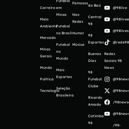
Futebol
Famosos
do Baú
Carreira
em
@98live
Minas
Nas
Central
Meio
@98livee
Redes
98
Ambiente
Futebol
@98live
no Brasil
Humor
98
Mercado
Esportes
@rede98o
Futebol
Música
Minas
no
Buenos
Redes
Gerais
Mundo
Días
Sociais 98
Mundo
News
Mais
98
Esportes
Política
Futebol
@98newso
Clube
Seleção
Tecnologia
@98newso
Brasileira
Ricardo
/98newso
Amado
@98newso
Catimba
98
/98-