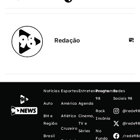
Redação
Notícias
Esportes
Entretenimento
Programas
Redes
98
Sociais 98
Auto
América
Agenda
Rock
@rede98o
BH e
Atlético
Cinema,
Insônia
Região
TV e
@rede98o
Cruzeiro
Séries
No
Brasil
/rede98o
Fundo