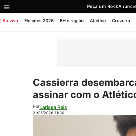
Peça um Rock
Anuncie
Ao vivo
Eleições 2026
BH e região
Atlético
Cruzeiro
Cassierra desembarca
assinar com o Atlétic
Por
Larissa Reis
21/01/2026
11:30