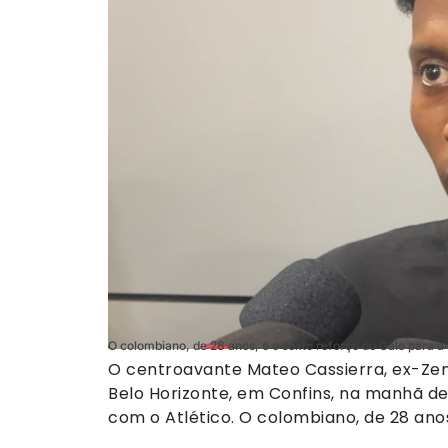
O colombiano, de 28 anos, é o sexto reforço do Galo para 
O centroavante Mateo Cassierra, ex-Zen
Belo Horizonte, em Confins, na manhã des
com o Atlético. O colombiano, de 28 ano