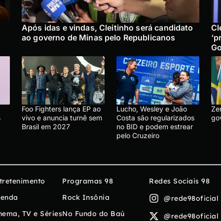
Após idas e vindas, Cleitinho será candidato
Cl
ao governo de Minas pelo Republicanos
‘p
Go
Foo Fighters lança EP ao
Lucho, Wesley e João
Ze
s
vivo e anuncia turnê sem
Costa são regularizados
go
Brasil em 2027
no BID e podem estrear
pelo Cruzeiro
tretenimento
Programas 98
Redes Sociais 98
enda
Rock Insônia
@rede98oficial
nema, TV e Séries
No Fundo do Baú
@rede98oficial