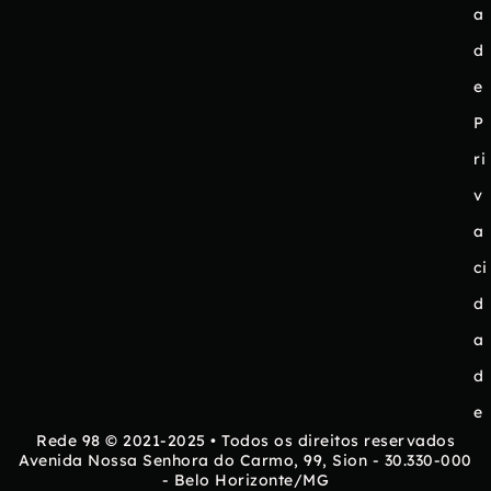
a
d
e
P
ri
v
a
ci
d
a
d
e
Rede 98 © 2021-2025 • Todos os direitos reservados
Avenida Nossa Senhora do Carmo, 99, Sion - 30.330-000
- Belo Horizonte/MG