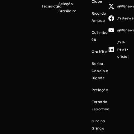
Clube
Seleção
Tecnologia
@98newso
Brasileira
Ricardo
/98newso
Amado
@98newso
Catimba
98
/98-
news-
Graffite
oficial
Barba,
Cabelo e
Bigode
Preleção
Jornada
Esportiva
Giro na
Gringa