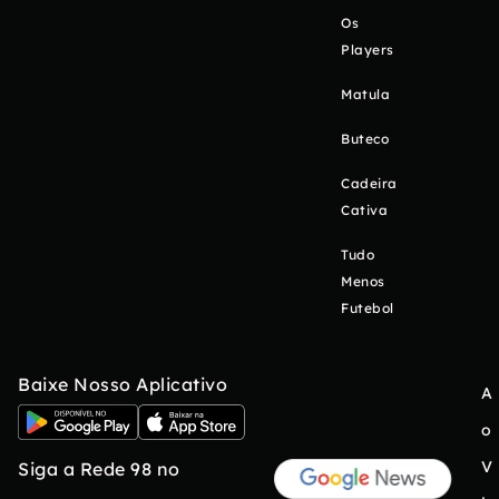
Os
Players
Matula
Buteco
Cadeira
Cativa
Tudo
Menos
Futebol
Baixe Nosso Aplicativo
A
o
V
Siga a Rede 98 no