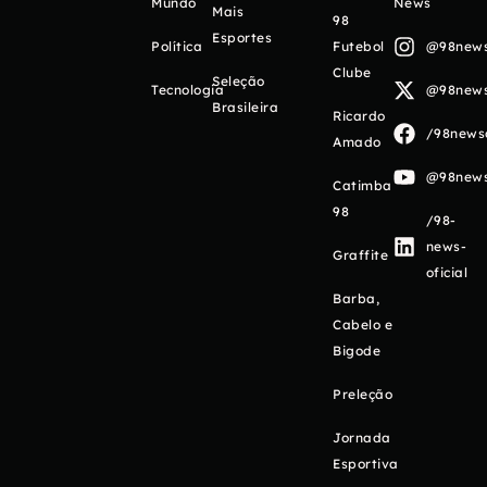
Mundo
News
Mais
98
Esportes
Política
Futebol
@98newso
Clube
Seleção
Tecnologia
@98newso
Brasileira
Ricardo
/98newso
Amado
@98newso
Catimba
98
/98-
news-
Graffite
oficial
Barba,
Cabelo e
Bigode
Preleção
Jornada
Esportiva