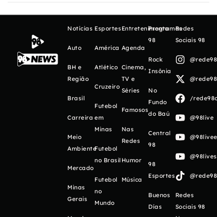
Notícias
Esportes
Entretenimento
Programas
Redes
98
Sociais 98
Auto
América
Agenda
Rock
@rede98o
BH e
Atlético
Cinema,
Insônia
Região
TV e
@rede98o
Cruzeiro
Séries
No
Brasil
/rede98o
Fundo
Futebol
Famosos
do Baú
Carreira
em
@98live
Minas
Nas
Central
Meio
@98livee
Redes
98
Ambiente
Futebol
@98live
no Brasil
Humor
98
Mercado
Esportes
@rede98o
Futebol
Música
Minas
no
Buenos
Redes
Gerais
Mundo
Días
Sociais 98