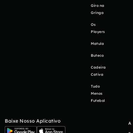
Giro na
Gringa
Os
Players
Matula
Buteco
Cadeira
Cativa
Tudo
Menos
Futebol
Baixe Nosso Aplicativo
A