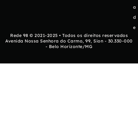
a
d
e
Rede 98 © 2021-2025 • Todos os direitos reservados
Avenida Nossa Senhora do Carmo, 99, Sion - 30.330-000
- Belo Horizonte/MG