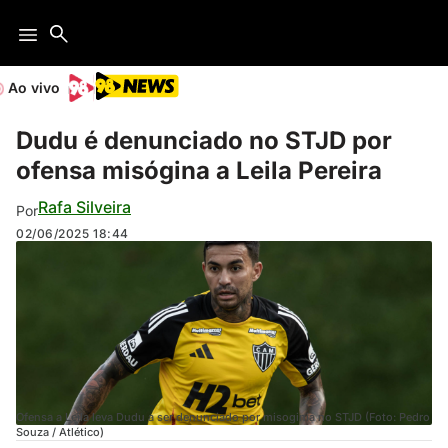
Ao vivo
Dudu é denunciado no STJD por
ofensa misógina a Leila Pereira
Rafa Silveira
Por
02/06/2025
18:44
Ofensa a Leila leva Dudu a ser denunciado por misoginia no STJD (Foto: Pedro
Souza / Atlético)