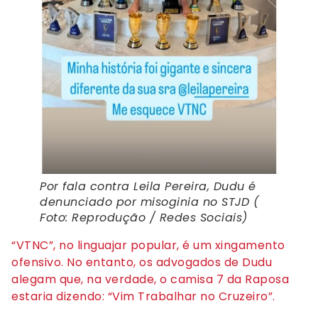
Por fala contra Leila Pereira, Dudu é
denunciado por misoginia no STJD (
Foto: Reprodução / Redes Sociais)
“VTNC”, no linguajar popular, é um xingamento
ofensivo. No entanto, os advogados de Dudu
alegam que, na verdade, o camisa 7 da Raposa
estaria dizendo: “Vim Trabalhar no Cruzeiro”.