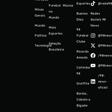
Esportes
@rede98o
Futebol
Música
Minas
no
Buenos
Redes
Gerais
Mundo
Días
Sociais 98
Mundo
News
Mais
98
Esportes
Política
Futebol
@98newso
Clube
Seleção
Tecnologia
@98newso
Brasileira
Ricardo
/98newso
Amado
@98newso
Catimba
98
/98-
news-
Graffite
oficial
Barba,
Cabelo e
Bigode