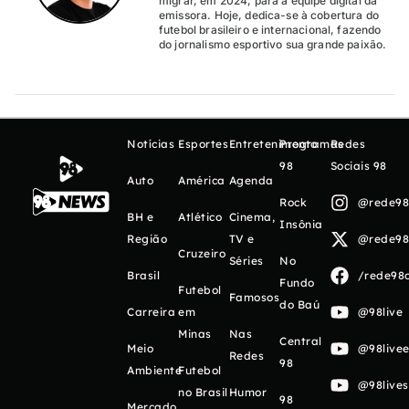
migrar, em 2024, para a equipe digital da
emissora. Hoje, dedica-se à cobertura do
futebol brasileiro e internacional, fazendo
do jornalismo esportivo sua grande paixão.
Notícias
Esportes
Entretenimento
Programas
Redes
98
Sociais 98
Auto
América
Agenda
Rock
@rede98o
BH e
Atlético
Cinema,
Insônia
Região
TV e
@rede98o
Cruzeiro
Séries
No
Brasil
/rede98o
Fundo
Futebol
Famosos
do Baú
Carreira
em
@98live
Minas
Nas
Central
Meio
@98livee
Redes
98
Ambiente
Futebol
@98live
no Brasil
Humor
98
Mercado