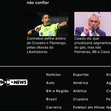
não confiar
Conmebol define árbitro
Caiado diz que
de Cruzeiro x Flamengo,
privatizaria segmento
pelas oitavas da
do gás, mas não
Libertadores
Petrobras, BB e Caixa
Notícias
Esportes
En
Auto
América
Ag
BH e Região
Atlético
Ci
Brasil
Cruzeiro
Fa
Carreira
Futebol em Minas
Na