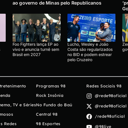
ao governo de Minas pelo Republicanos
‘p
Go
Foo Fighters lança EP ao
Lucho, Wesley e João
Ze
s
vivo e anuncia turnê sem
Costa são regularizados
go
Brasil em 2027
no BID e podem estrear
pelo Cruzeiro
tretenimento
Programas 98
Redes Sociais 98
enda
Rock Insônia
@rede98oficial
nema, TV e Séries
No Fundo do Baú
@rede98oficial
mosos
Central 98
/rede98oficial
s Redes
98 Esportes
@98live