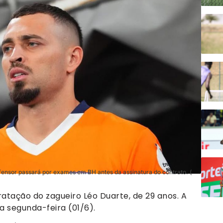
fensor passará por exames em BH antes da assinatura do contrato. (
ratação do zagueiro Léo Duarte, de 29 anos. A
a segunda-feira (01/6).