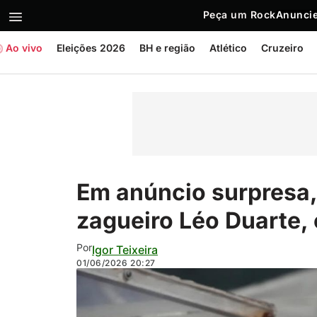
Peça um Rock
Anuncie
Ao vivo
Eleições 2026
BH e região
Atlético
Cruzeiro
Em anúncio surpresa,
zagueiro Léo Duarte,
Por
Igor Teixeira
01/06/2026
20:27