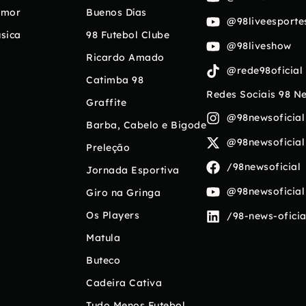
umor
Buenos Días
@98liveesporte
sica
98 Futebol Clube
@98liveshow
Ricardo Amado
@rede98oficial
Catimba 98
Redes Sociais 98 N
Graffite
@98newsoficial
Barba, Cabelo e Bigode
@98newsoficial
Preleção
/98newsoficial
Jornada Esportiva
@98newsoficial
Giro na Gringa
Os Players
/98-news-oficia
Matula
Buteco
Cadeira Cativa
Tudo Menos Futebol