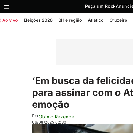
Peça um Rock
Anuncie
Ao vivo
Eleições 2026
BH e região
Atlético
Cruzeiro
‘Em busca da felicida
para assinar com o A
emoção
Por
Otávio Rezende
06/08/2025
02:30