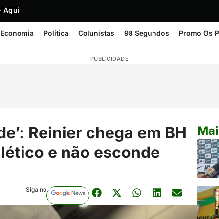
 Aqui
Economia
Política
Colunistas
98 Segundos
Promo Os P
PUBLICIDADE
de’: Reinier chega em BH
Mai
tlético e não esconde
Siga no