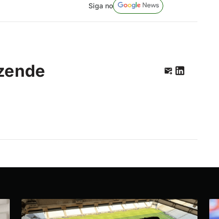
Siga no
zende