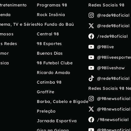
tretenimento
Programas 98
Redes Sociais 98
enda
Rock Insônia
@rede98oficial
nema, TV e Séries
No Fundo do Baú
@rede98oficial
mosos
Central 98
/rede98oficial
s Redes
98 Esportes
@98live
umor
Buenos Días
@98liveesporte
sica
98 Futebol Clube
@98liveshow
Ricardo Amado
@rede98oficial
Catimba 98
Redes Sociais 98 N
Graffite
@98newsoficial
Barba, Cabelo e Bigode
@98newsoficial
Preleção
/98newsoficial
Jornada Esportiva
@98newsoficial
Giro na Gringa