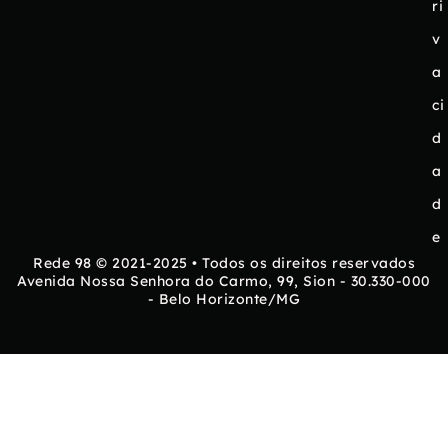
ri
v
a
ci
d
a
d
e
Rede 98 © 2021-2025 • Todos os direitos reservados
Avenida Nossa Senhora do Carmo, 99, Sion - 30.330-000
- Belo Horizonte/MG