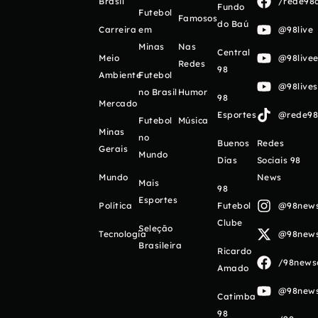
Brasil
/rede98o
Fundo
Futebol
Famosos
do Baú
Carreira
em
@98live
Minas
Nas
Central
Meio
@98livee
Redes
98
Ambiente
Futebol
@98live
no Brasil
Humor
98
Mercado
Esportes
@rede98o
Futebol
Música
Minas
no
Buenos
Redes
Gerais
Mundo
Días
Sociais 98
Mundo
News
Mais
98
Esportes
Política
Futebol
@98newso
Clube
Seleção
Tecnologia
@98newso
Brasileira
Ricardo
/98newso
Amado
@98newso
Catimba
98