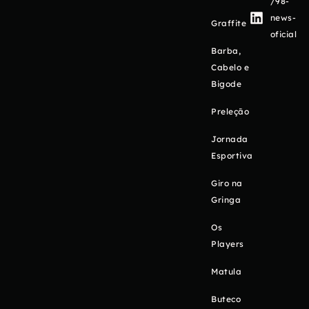
/98-
news-
Graffite
oficial
Barba,
Cabelo e
Bigode
Preleção
Jornada
Esportiva
Giro na
Gringa
Os
Players
Matula
Buteco