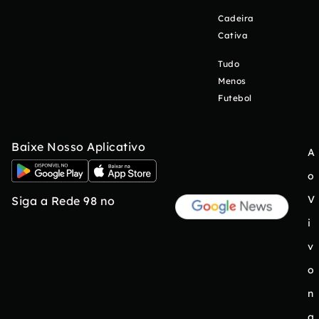
Cadeira
Cativa
Tudo
Menos
Futebol
Baixe Nosso Aplicativo
A
o
V
Siga a Rede 98 no
i
v
o
n
a