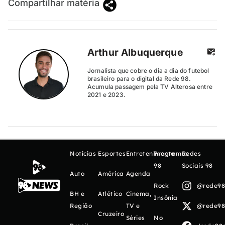
Compartilhar matéria
Arthur Albuquerque
Jornalista que cobre o dia a dia do futebol
brasileiro para o digital da Rede 98.
Acumula passagem pela TV Alterosa entre
2021 e 2023.
Notícias
Esportes
Entretenimento
Programas
Redes
98
Sociais 98
Auto
América
Agenda
Rock
@rede98o
BH e
Atlético
Cinema,
Insônia
Região
TV e
@rede98o
Cruzeiro
Séries
No