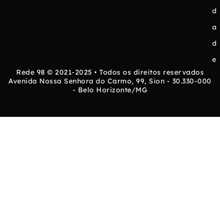
d
a
d
e
Rede 98 © 2021-2025 • Todos os direitos reservados
Avenida Nossa Senhora do Carmo, 99, Sion - 30.330-000
- Belo Horizonte/MG