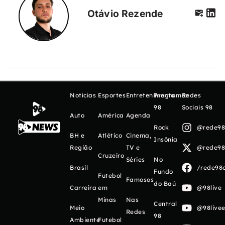
Otávio Rezende
Notícias
Esportes
Entretenimento
Programas
Redes
98
Sociais 98
Auto
América
Agenda
Rock
@rede98o
BH e
Atlético
Cinema,
Insônia
Região
TV e
@rede98o
Cruzeiro
Séries
No
Brasil
/rede98o
Fundo
Futebol
Famosos
do Baú
Carreira
em
@98live
Minas
Nas
Central
Meio
@98livee
Redes
98
Ambiente
Futebol