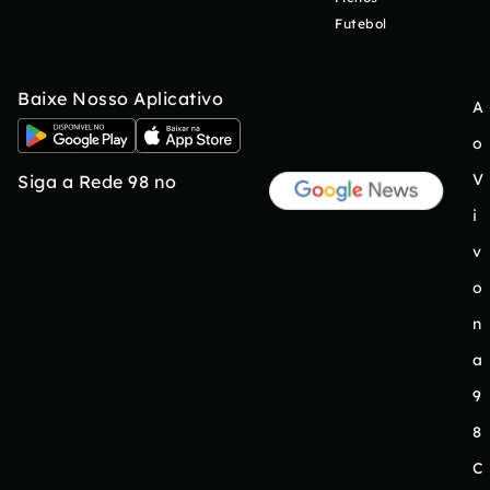
Futebol
Baixe Nosso Aplicativo
A
o
V
Siga a Rede 98 no
i
v
o
n
a
9
8
C