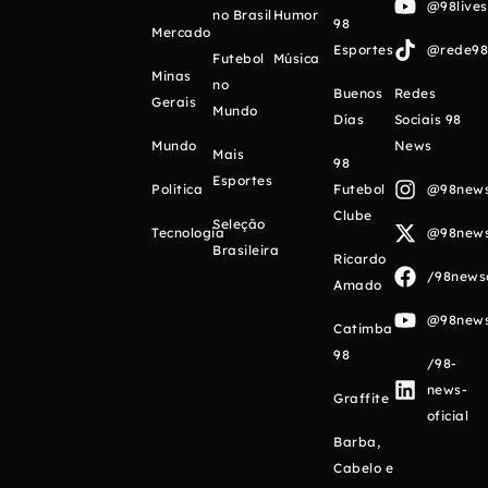
@98live
no Brasil
Humor
98
Mercado
Esportes
@rede98o
Futebol
Música
Minas
no
Buenos
Redes
Gerais
Mundo
Días
Sociais 98
Mundo
News
Mais
98
Esportes
Política
Futebol
@98newso
Clube
Seleção
Tecnologia
@98newso
Brasileira
Ricardo
/98newso
Amado
@98newso
Catimba
98
/98-
news-
Graffite
oficial
Barba,
Cabelo e