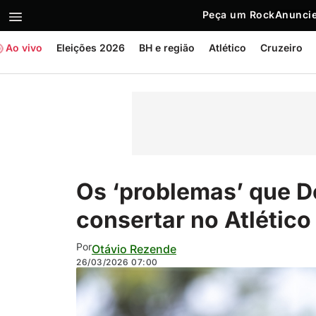
Peça um Rock
Anuncie
Ao vivo
Eleições 2026
BH e região
Atlético
Cruzeiro
Os ‘problemas’ que 
consertar no Atlético
Por
Otávio Rezende
26/03/2026
07:00