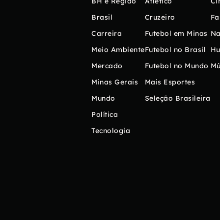
BH e Região
Atlético
Ci
Brasil
Cruzeiro
Fa
Carreira
Futebol em Minas
Na
Meio Ambiente
Futebol no Brasil
H
Mercado
Futebol no Mundo
Mú
Minas Gerais
Mais Esportes
Mundo
Seleção Brasileira
Política
Tecnologia