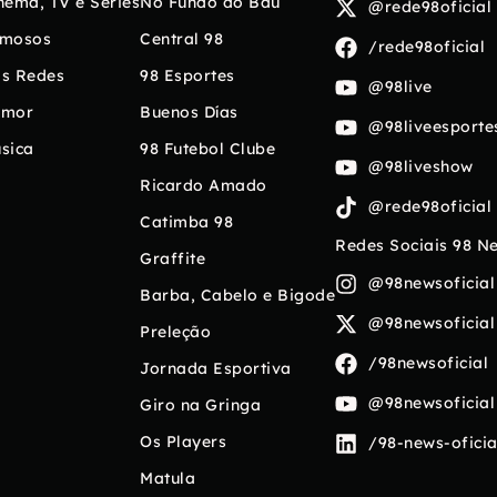
nema, TV e Séries
No Fundo do Baú
@rede98oficial
mosos
Central 98
/rede98oficial
s Redes
98 Esportes
@98live
umor
Buenos Días
@98liveesporte
sica
98 Futebol Clube
@98liveshow
Ricardo Amado
@rede98oficial
Catimba 98
Redes Sociais 98 N
Graffite
@98newsoficial
Barba, Cabelo e Bigode
@98newsoficial
Preleção
/98newsoficial
Jornada Esportiva
@98newsoficial
Giro na Gringa
Os Players
/98-news-oficia
Matula