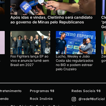
Após idas e vindas, Cleitinho será candidato
Cl
ao governo de Minas pelo Republicanos
‘p
Go
Foo Fighters lança EP ao
Lucho, Wesley e João
Ze
s
vivo e anuncia turnê sem
Costa são regularizados
go
Brasil em 2027
no BID e podem estrear
pelo Cruzeiro
tretenimento
Programas 98
Redes Sociais 98
enda
Rock Insônia
@rede98oficial