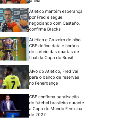
janela
Atlético mantém esperança
por Fred e segue
negociando com Castaño,
confirma Bracks
Atlético e Cruzeiro de olho:
CBF define data e horário
de sorteio das quartas de
final da Copa do Brasil
Alvo do Atlético, Fred vai
para o banco de reservas
no Fenerbahçe
CBF confirma paralisação
do futebol brasileiro durante
a Copa do Mundo Feminina
de 2027