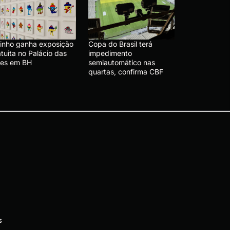
linho ganha exposição
Copa do Brasil terá
tuita no Palácio das
impedimento
tes em BH
semiautomático nas
quartas, confirma CBF
s