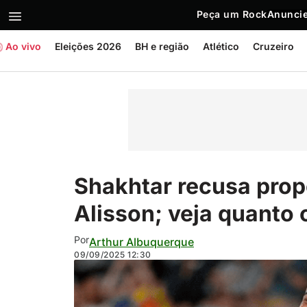
Peça um Rock
Anuncie
Ao vivo
Eleições 2026
BH e região
Atlético
Cruzeiro
Shakhtar recusa prop
Alisson; veja quanto o
Por
Arthur Albuquerque
09/09/2025
12:30