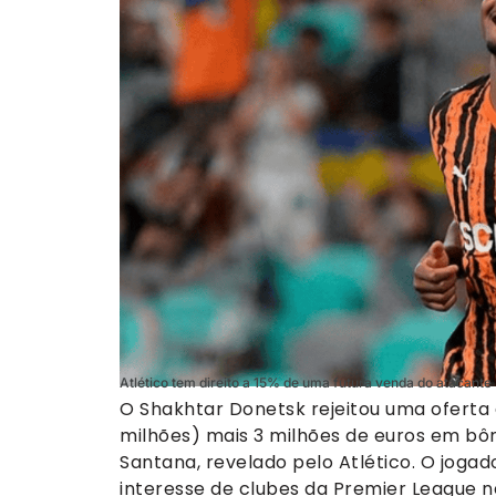
Atlético tem direito a 15% de uma futura venda do atacante
O Shakhtar Donetsk rejeitou uma oferta 
milhões) mais 3 milhões de euros em bôn
Santana, revelado pelo Atlético. O joga
interesse de clubes da Premier League ne