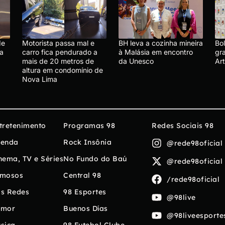
de
Motorista passa mal e
BH leva a cozinha mineira
Bo
a
carro fica pendurado a
à Malásia em encontro
gra
mais de 20 metros de
da Unesco
Ar
altura em condomínio de
Nova Lima
tretenimento
Programas 98
Redes Sociais 98
enda
Rock Insônia
@rede98oficial
nema, TV e Séries
No Fundo do Baú
@rede98oficial
mosos
Central 98
/rede98oficial
s Redes
98 Esportes
@98live
umor
Buenos Días
@98liveesporte