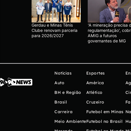
Gerdau e Minas Tênis
‘A mineração precisa 
Clube renovam parceria
regulamentação’, cobr
para 2026/2027
AMIG a futuros
governantes de MG
Notícias
Esportes
En
Auto
América
Ag
BH e Região
Atlético
Ci
Brasil
Cruzeiro
Fa
Carreira
Futebol em Minas
Na
Meio Ambiente
Futebol no Brasil
H