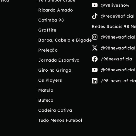
sica
98 Futebol Clube
@98liveshow
Ricardo Amado
@rede98oficial
Catimba 98
Redes Sociais 98 N
Graffite
@98newsoficial
Barba, Cabelo e Bigode
@98newsoficial
Preleção
/98newsoficial
Jornada Esportiva
@98newsoficial
Giro na Gringa
Os Players
/98-news-oficia
Matula
Buteco
Cadeira Cativa
Tudo Menos Futebol