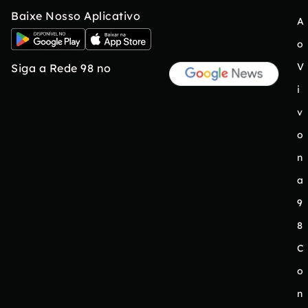
Baixe Nosso Aplicativo
A
o
V
Siga a Rede 98 no
i
v
o
n
a
9
8
C
o
n