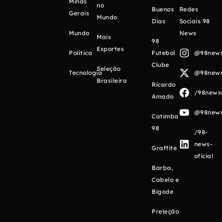
Minas
no
Buenos
Redes
Gerais
Mundo
Días
Sociais 98
Mundo
News
Mais
98
Esportes
Política
Futebol
@98newso
Clube
Seleção
Tecnologia
@98newso
Brasileira
Ricardo
/98newso
Amado
@98newso
Catimba
98
/98-
news-
Graffite
oficial
Barba,
Cabelo e
Bigode
Preleção