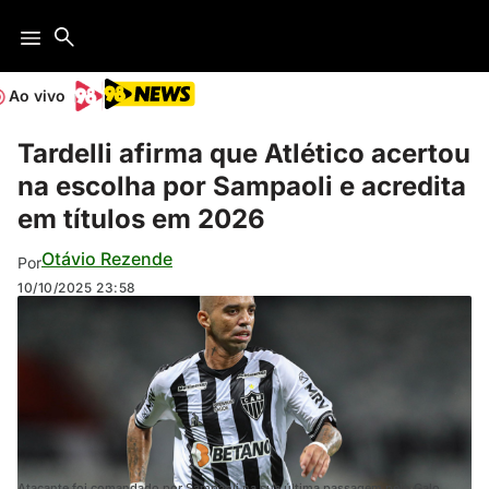
Ao vivo
Tardelli afirma que Atlético acertou
na escolha por Sampaoli e acredita
em títulos em 2026
Otávio Rezende
Por
10/10/2025
23:58
Atacante foi comandado por Sampaoli na sua última passagem pelo Galo