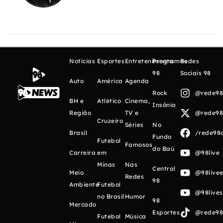
Notícias
Esportes
Entretenimento
Programas
Redes
98
Sociais 98
Auto
América
Agenda
Rock
@rede98o
BH e
Atlético
Cinema,
Insônia
Região
TV e
@rede98o
Cruzeiro
Séries
No
Brasil
/rede98o
Fundo
Futebol
Famosos
do Baú
Carreira
em
@98live
Minas
Nas
Central
Meio
@98livee
Redes
98
Ambiente
Futebol
@98live
no Brasil
Humor
98
Mercado
Esportes
@rede98o
Futebol
Música