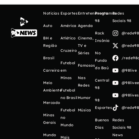
Notícias
Esportes
Entretenimento
Programas
Redes
98
Sociais 98
Auto
América
Agenda
Rock
@rede98o
BH e
Atlético
Cinema,
Insônia
Região
TV e
@rede98o
Cruzeiro
Séries
No
Brasil
/rede98o
Fundo
Futebol
Famosos
do Baú
Carreira
em
@98live
Minas
Nas
Central
Meio
@98livee
Redes
98
Ambiente
Futebol
@98live
no Brasil
Humor
98
Mercado
Esportes
@rede98o
Futebol
Música
Minas
no
Buenos
Redes
Gerais
Mundo
Días
Sociais 98
Mundo
News
Mais