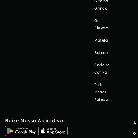
Giro na
Gringa
Os
Players
Matula
Buteco
Cadeira
Cativa
Tudo
Menos
Futebol
Baixe Nosso Aplicativo
A
o