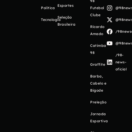
98
Esportes
Política
Futebol
@98newso
Clube
Seleção
Tecnologia
@98newso
Brasileira
Ricardo
/98newso
Amado
@98newso
Catimba
98
/98-
news-
Graffite
oficial
Barba,
Cabelo e
Bigode
Preleção
Jornada
Esportiva