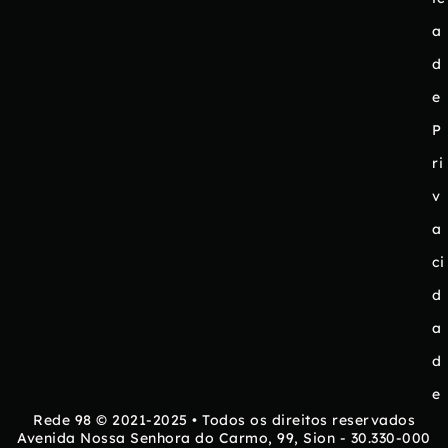
a
d
e
P
ri
v
a
ci
d
a
d
e
Rede 98 © 2021-2025 • Todos os direitos reservados
Avenida Nossa Senhora do Carmo, 99, Sion - 30.330-000