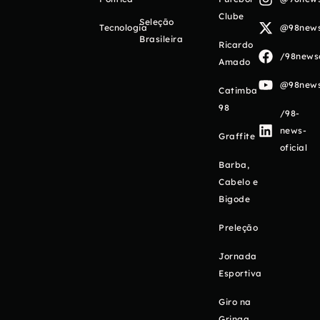
Clube
Seleção
Tecnologia
@98newso
Brasileira
Ricardo
/98newso
Amado
@98newso
Catimba
98
/98-
news-
Graffite
oficial
Barba,
Cabelo e
Bigode
Preleção
Jornada
Esportiva
Giro na
Gringa