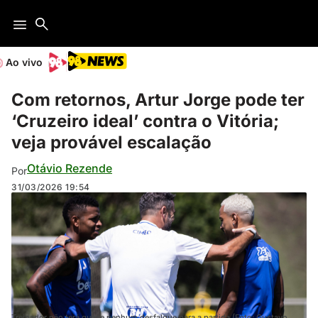
Ao vivo
Com retornos, Artur Jorge pode ter
‘Cruzeiro ideal’ contra o Vitória;
veja provável escalação
Otávio Rezende
Por
31/03/2026
19:54
Treinador não terá quase nenhum desfalque para a partida (Foto: Gustavo