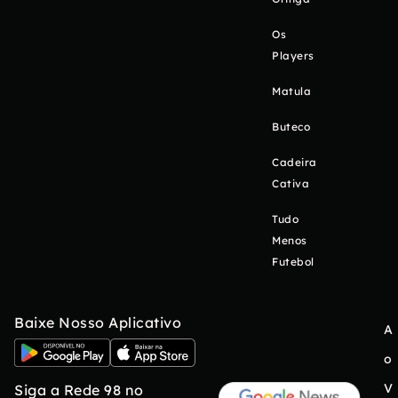
Os
Players
Matula
Buteco
Cadeira
Cativa
Tudo
Menos
Futebol
Baixe Nosso Aplicativo
A
o
V
Siga a Rede 98 no