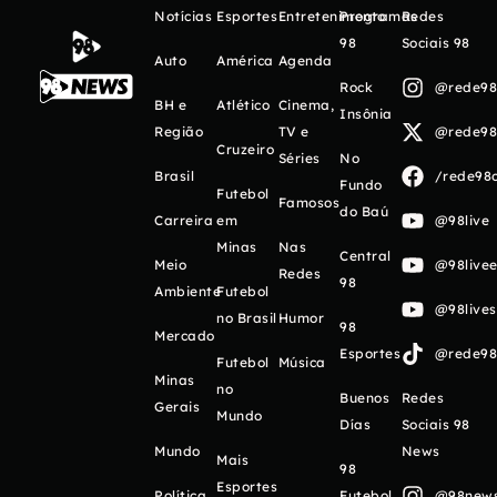
Notícias
Esportes
Entretenimento
Programas
Redes
98
Sociais 98
Auto
América
Agenda
Rock
@rede98o
BH e
Atlético
Cinema,
Insônia
Região
TV e
@rede98o
Cruzeiro
Séries
No
Brasil
/rede98o
Fundo
Futebol
Famosos
do Baú
Carreira
em
@98live
Minas
Nas
Central
Meio
@98livee
Redes
98
Ambiente
Futebol
@98live
no Brasil
Humor
98
Mercado
Esportes
@rede98o
Futebol
Música
Minas
no
Buenos
Redes
Gerais
Mundo
Días
Sociais 98
Mundo
News
Mais
98
Esportes
Política
Futebol
@98newso