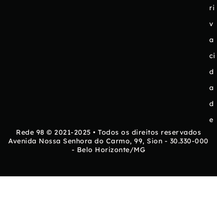
ri
v
a
ci
d
a
d
e
Rede 98 © 2021-2025 • Todos os direitos reservados
Avenida Nossa Senhora do Carmo, 99, Sion - 30.330-000
- Belo Horizonte/MG