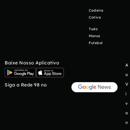
Cadeira
Cativa
Tudo
Menos
Futebol
Baixe Nosso Aplicativo
A
o
V
Siga a Rede 98 no
i
v
o
n