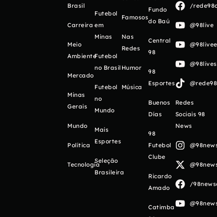
Brasil
/rede98o
Fundo
Futebol
Famosos
do Baú
Carreira
em
@98live
Minas
Nas
Central
Meio
@98livee
Redes
98
Ambiente
Futebol
@98live
no Brasil
Humor
98
Mercado
Esportes
@rede98o
Futebol
Música
Minas
no
Buenos
Redes
Gerais
Mundo
Días
Sociais 98
Mundo
News
Mais
98
Esportes
Política
Futebol
@98newso
Clube
Seleção
Tecnologia
@98newso
Brasileira
Ricardo
/98newso
Amado
@98newso
Catimba