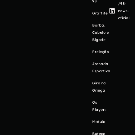
98
/98-
news-
Graffite
oficial
Barba,
Cabelo e
Bigode
Preleção
Jornada
Esportiva
Giro na
Gringa
Os
Players
Matula
Buteco