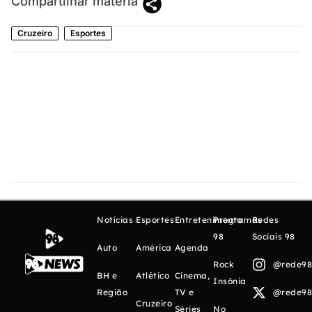
Compartilhar matéria
Cruzeiro
Esportes
Notícias
Esportes
Entretenimento
Programas
Redes
98
Sociais 98
Auto
América
Agenda
Rock
@rede98o
BH e
Atlético
Cinema,
Insônia
Região
TV e
@rede98o
Cruzeiro
Séries
No