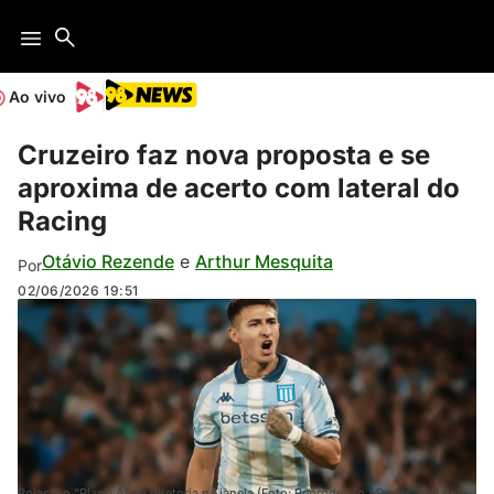
Ao vivo
Cruzeiro faz nova proposta e se
aproxima de acerto com lateral do
Racing
Otávio Rezende
e
Arthur Mesquita
Por
02/06/2026
19:51
Rojas é o "Plano A" da diretoria na janela (Foto: Reprodução / Redes Sociais)