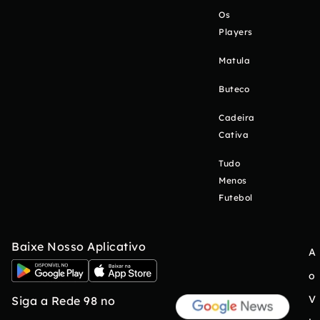
Os
Players
Matula
Buteco
Cadeira
Cativa
Tudo
Menos
Futebol
Baixe Nosso Aplicativo
A
o
V
Siga a Rede 98 no