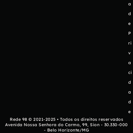
a
d
e
P
ri
v
a
ci
d
a
d
e
Rede 98 © 2021-2025 • Todos os direitos reservados
Avenida Nossa Senhora do Carmo, 99, Sion - 30.330-000
- Belo Horizonte/MG