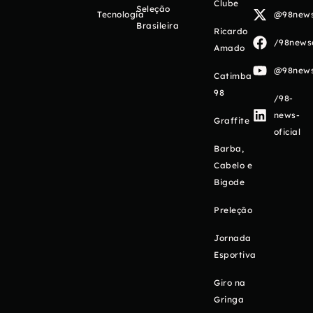
Clube
Seleção
Tecnologia
@98newso
Brasileira
Ricardo
/98newso
Amado
@98newso
Catimba
98
/98-
news-
Graffite
oficial
Barba,
Cabelo e
Bigode
Preleção
Jornada
Esportiva
Giro na
Gringa