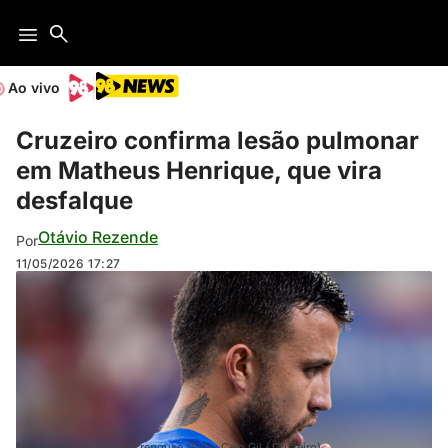
Ao vivo
Cruzeiro confirma lesão pulmonar
em Matheus Henrique, que vira
desfalque
Otávio Rezende
Por
11/05/2026
17:27
Meia precisará ficar em repouso (Foto: Celo Gil / Cruzeiro)