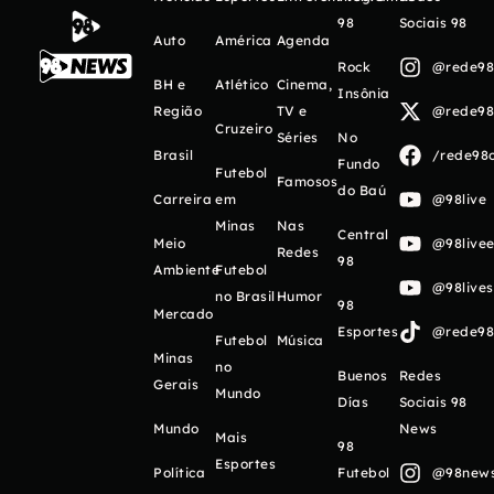
98
Sociais 98
Auto
América
Agenda
Rock
@rede98o
BH e
Atlético
Cinema,
Insônia
Região
TV e
@rede98o
Cruzeiro
Séries
No
Brasil
/rede98o
Fundo
Futebol
Famosos
do Baú
Carreira
em
@98live
Minas
Nas
Central
Meio
@98livee
Redes
98
Ambiente
Futebol
@98live
no Brasil
Humor
98
Mercado
Esportes
@rede98o
Futebol
Música
Minas
no
Buenos
Redes
Gerais
Mundo
Días
Sociais 98
Mundo
News
Mais
98
Esportes
Política
Futebol
@98newso