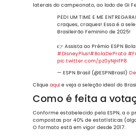
laterais do campeonato, ao lado de Gi Fe
PEDI UM TIME E ME ENTREGARA
craques, craques! Essa é a sel
Brasileirão Feminino de 2025!
👉 Assista ao Prêmio ESPN Bol
#DisneyPlus
!
#BolaDePrata
#F
pic.twitter.com/pz0yNjHfP8
— ESPN Brasil (@ESPNBrasil)
De
Clique
aqui
e veja a seleção ideal do Bras
Como é feita a vota
Conforme estabelecido pela ESPN, a o p
compostas por 40% de estatísticas (algo
O formato está em vigor desde 2017.