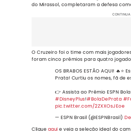
do Mirassol, completaram a defesa como
CONTINUA
O Cruzeiro foi o time com mais jogadore
foram cinco prêmios para quatro jogado
OS BRABOS ESTÃO AQUI! 🔥⭐ Ess
Prata! Curtiu os nomes, fã de 
👉 Assista ao Prêmio ESPN Bol
#DisneyPlus
!
#BolaDePrata
#F
pic.twitter.com/2ZXXOsJEoe
— ESPN Brasil (@ESPNBrasil)
De
Clique
aqui
e veja a seleção ideal do ca