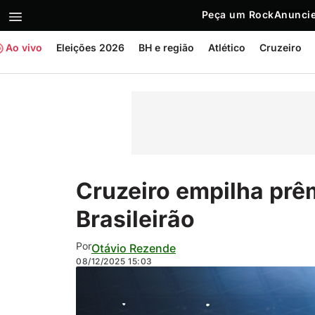
Peça um Rock
Anuncie
Ao vivo
Eleições 2026
BH e região
Atlético
Cruzeiro
Cruzeiro empilha prê
Brasileirão
Por
Otávio Rezende
08/12/2025
15:03