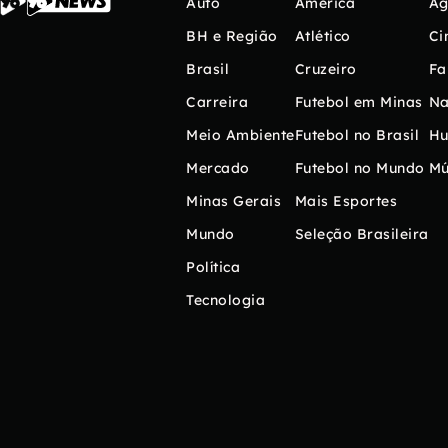
Auto
América
Ag
BH e Região
Atlético
Ci
Brasil
Cruzeiro
Fa
Carreira
Futebol em Minas
Na
Meio Ambiente
Futebol no Brasil
H
Mercado
Futebol no Mundo
Mú
Minas Gerais
Mais Esportes
Mundo
Seleção Brasileira
Política
Tecnologia