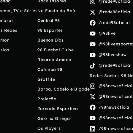
enda
Rock Insônia
@rede98oficial
nema, TV e Séries
No Fundo do Baú
@rede98oficial
mosos
Central 98
/rede98oficial
s Redes
98 Esportes
@98live
umor
Buenos Días
@98liveesporte
sica
98 Futebol Clube
@98liveshow
Ricardo Amado
@rede98oficial
Catimba 98
Redes Sociais 98 N
Graffite
@98newsoficial
Barba, Cabelo e Bigode
@98newsoficial
Preleção
/98newsoficial
Jornada Esportiva
@98newsoficial
Giro na Gringa
Os Players
/98-news-oficia