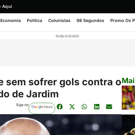
 Aqui
Economia
Política
Colunistas
98 Segundos
Promo Os P
PUBLICIDADE
 e sem sofrer gols contra o
Mai
do de Jardim
Siga no