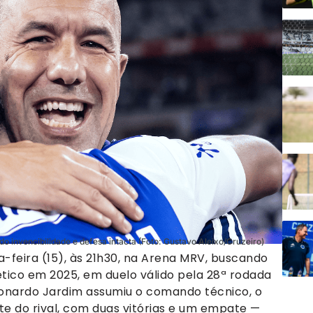
do invencibilidade e defesa intacta (Foto: Gustavo Aleixo/Cruzeiro)
feira (15), às 21h30, na Arena MRV, buscando
tico em 2025, em duelo válido pela 28ª rodada
onardo Jardim assumiu o comando técnico, o
nte do rival, com duas vitórias e um empate —