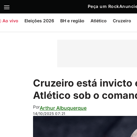
Peça um Rock
Anuncie
Ao vivo
Eleições 2026
BH e região
Atlético
Cruzeiro
Cruzeiro está invicto
Atlético sob o coman
Por
Arthur Albuquerque
14/10/2025
07:21