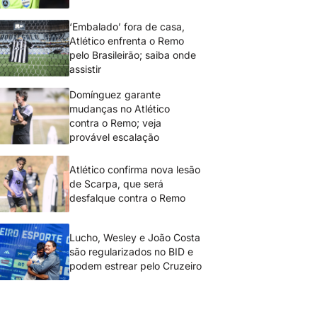
‘Embalado’ fora de casa,
Atlético enfrenta o Remo
pelo Brasileirão; saiba onde
assistir
Domínguez garante
mudanças no Atlético
contra o Remo; veja
provável escalação
Atlético confirma nova lesão
de Scarpa, que será
desfalque contra o Remo
Lucho, Wesley e João Costa
são regularizados no BID e
podem estrear pelo Cruzeiro