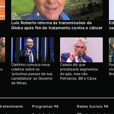
:
Luis Roberto retorna às transmissões da
Ed
Globo após fim do tratamento contra o câncer
va
Cleitinho convoca nova
Caiado diz que
Foo
to
coletiva sobre os
privatizaria segmentos
vi
‘próximos passos de sua
do gás, mas não
Br
candidatura’ ao Governo
Petrobras, BB e Caixa
de Minas
tretenimento
Programas 98
Redes Sociais 98