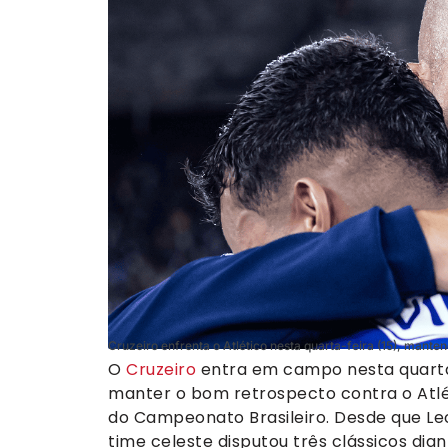
Cruzeiro enfrenta o Atlético nesta quarta-feira (15), manten
O
Cruzeiro
entra em campo nesta quarta-
manter o bom retrospecto contra o Atlé
do Campeonato Brasileiro. Desde que Le
time celeste disputou três clássicos dia