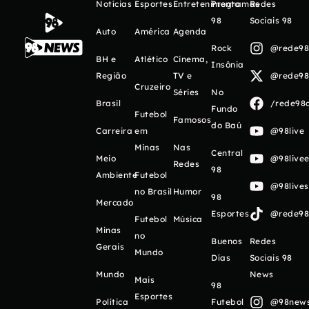
Notícias
Esportes
Entretenimento
Programas
Redes
98
Sociais 98
Auto
América
Agenda
Rock
@rede98o
BH e
Atlético
Cinema,
Insônia
Região
TV e
@rede98o
Cruzeiro
Séries
No
Brasil
/rede98o
Fundo
Futebol
Famosos
do Baú
Carreira
em
@98live
Minas
Nas
Central
Meio
@98livee
Redes
98
Ambiente
Futebol
@98live
no Brasil
Humor
98
Mercado
Esportes
@rede98o
Futebol
Música
Minas
no
Buenos
Redes
Gerais
Mundo
Días
Sociais 98
Mundo
News
Mais
98
Esportes
Política
Futebol
@98newso