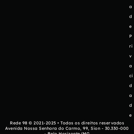
a
d
e
P
ri
v
a
ci
d
a
d
e
Rede 98 © 2021-2025 • Todos os direitos reservados
Avenida Nossa Senhora do Carmo, 99, Sion - 30.330-000
- Belo Horizonte/MG