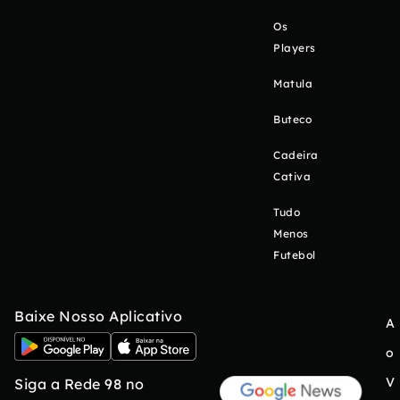
Os
Players
Matula
Buteco
Cadeira
Cativa
Tudo
Menos
Futebol
Baixe Nosso Aplicativo
A
o
V
Siga a Rede 98 no