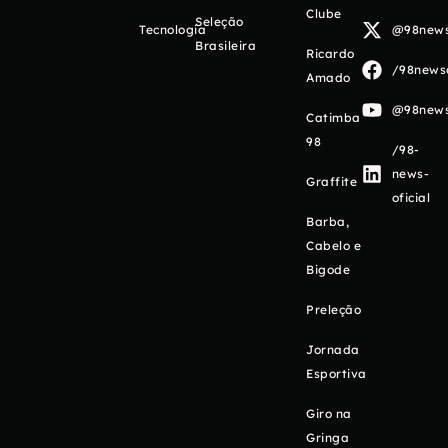
Clube
Seleção
Tecnologia
@98newso
Brasileira
Ricardo
/98newso
Amado
@98newso
Catimba
98
/98-
news-
Graffite
oficial
Barba,
Cabelo e
Bigode
Preleção
Jornada
Esportiva
Giro na
Gringa