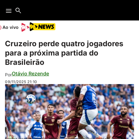
Ao vivo
Cruzeiro perde quatro jogadores
para a próxima partida do
Brasileirão
Otávio Rezende
Por
09/11/2025
21:10
Raposa joga fora de casa no dia 20 de novembro (Foto: Gustavo Aleixo /