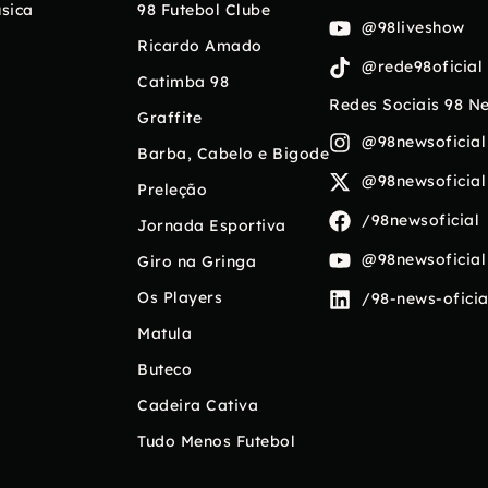
sica
98 Futebol Clube
@98liveshow
Ricardo Amado
@rede98oficial
Catimba 98
Redes Sociais 98 N
Graffite
@98newsoficial
Barba, Cabelo e Bigode
@98newsoficial
Preleção
/98newsoficial
Jornada Esportiva
@98newsoficial
Giro na Gringa
Os Players
/98-news-oficia
Matula
Buteco
Cadeira Cativa
Tudo Menos Futebol