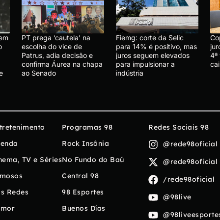
 em
PT prega ‘cautela’ na
Fiemg: corte da Selic
Co
o
escolha do vice de
para 14% é positivo, mas
ju
Patrus, adia decisão e
juros seguem elevados
4ª 
confirma Áurea na chapa
para impulsionar a
ca
e
ao Senado
indústria
tretenimento
Programas 98
Redes Sociais 98
enda
Rock Insônia
@rede98oficial
nema, TV e Séries
No Fundo do Baú
@rede98oficial
mosos
Central 98
/rede98oficial
s Redes
98 Esportes
@98live
umor
Buenos Días
@98liveesporte