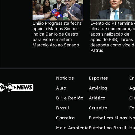
União Progressista fecha
Evento do PT termina
apoio a Mateus Simões,
clima de comemoraçã
indica Danilo de Castro
após sinalização de
para vice e mantém
apoio do PSB; Jarbas
Marcelo Aro ao Senado
desponta como vice d
Patrus
Notícias
Esportes
En
Auto
América
Ag
BH e Região
Atlético
Ci
Brasil
Cruzeiro
Fa
Carreira
Futebol em Minas
Na
Meio Ambiente
Futebol no Brasil
H