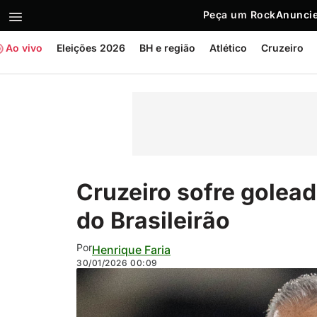
Peça um Rock
Anuncie
Ao vivo
Eleições 2026
BH e região
Atlético
Cruzeiro
Cruzeiro sofre golead
do Brasileirão
Por
Henrique Faria
30/01/2026
00:09