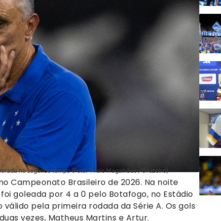
perada no segundo tempo (Foto: Thais Magalhães / Cruzeiro)
no Campeonato Brasileiro de 2026. Na noite
 foi goleada por 4 a 0 pelo Botafogo, no Estádio
o válido pela primeira rodada da Série A. Os gols
duas vezes, Matheus Martins e Artur.