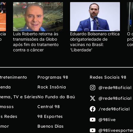
cia
Luis Roberto retorna às
Eduardo Bolsonaro critica
O 
o
transmissões da Globo
obrigatoriedade de
pró
após fim do tratamento
vacinas no Brasil:
con
contra o câncer
‘Liberdade’
tretenimento
Programas 98
Redes Sociais 98
enda
Rock Insônia
@rede98oficial
nema, TV e Séries
No Fundo do Baú
@rede98oficial
mosos
Central 98
/rede98oficial
s Redes
98 Esportes
@98live
umor
Buenos Días
@98liveesporte