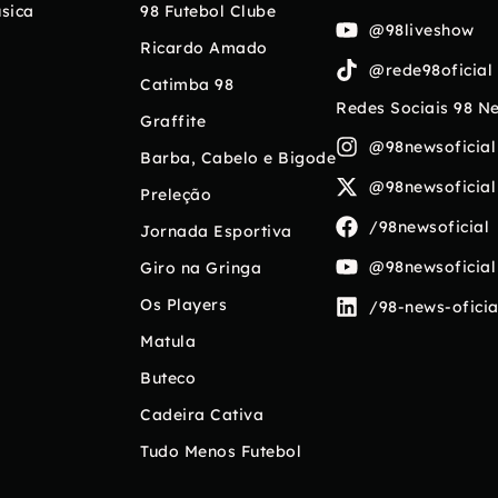
sica
98 Futebol Clube
@98liveshow
Ricardo Amado
@rede98oficial
Catimba 98
Redes Sociais 98 N
Graffite
@98newsoficial
Barba, Cabelo e Bigode
@98newsoficial
Preleção
/98newsoficial
Jornada Esportiva
@98newsoficial
Giro na Gringa
Os Players
/98-news-oficia
Matula
Buteco
Cadeira Cativa
Tudo Menos Futebol