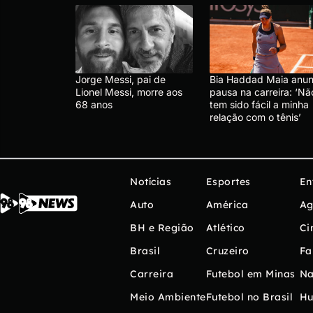
Jorge Messi, pai de
Bia Haddad Maia anun
Lionel Messi, morre aos
pausa na carreira: ‘Nã
68 anos
tem sido fácil a minha
relação com o tênis’
Notícias
Esportes
En
Auto
América
Ag
BH e Região
Atlético
Ci
Brasil
Cruzeiro
Fa
Carreira
Futebol em Minas
Na
Meio Ambiente
Futebol no Brasil
H