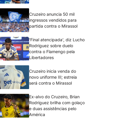
Cruzeiro anuncia 50 mil
ingressos vendidos para
partida contra o Mirassol
‘Final atencipada’, diz Lucho
Rodríguez sobre duelo
contra o Flamengo pela
Libertadores
Cruzeiro inicia venda do
novo uniforme III; estreia
será contra o Mirassol
Ex-alvo do Cruzeiro, Brian
Rodríguez brilha com golaço
e duas assistências pelo
América