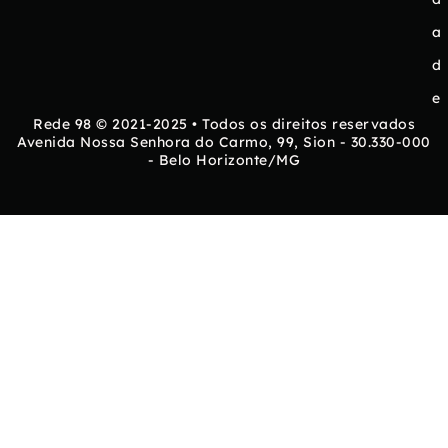
a
d
e
Rede 98 © 2021-2025 • Todos os direitos reservados
Avenida Nossa Senhora do Carmo, 99, Sion - 30.330-000
- Belo Horizonte/MG