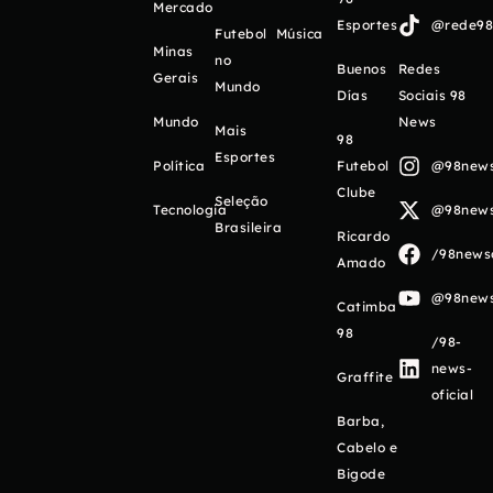
Mercado
Esportes
@rede98o
Futebol
Música
Minas
no
Buenos
Redes
Gerais
Mundo
Días
Sociais 98
Mundo
News
Mais
98
Esportes
Política
Futebol
@98newso
Clube
Seleção
Tecnologia
@98newso
Brasileira
Ricardo
/98newso
Amado
@98newso
Catimba
98
/98-
news-
Graffite
oficial
Barba,
Cabelo e
Bigode