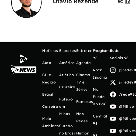
Otávio Rezende
Notícias
Esportes
Entretenimento
Programas
Redes
98
Sociais 98
Auto
América
Agenda
Rock
@rede98o
BH e
Atlético
Cinema,
Insônia
Região
TV e
@rede98o
Cruzeiro
Séries
No
Brasil
/rede98o
Fundo
Futebol
Famosos
do Baú
Carreira
em
@98live
Minas
Nas
Central
Meio
@98livee
Redes
98
Ambiente
Futebol
@98live
no Brasil
Humor
98