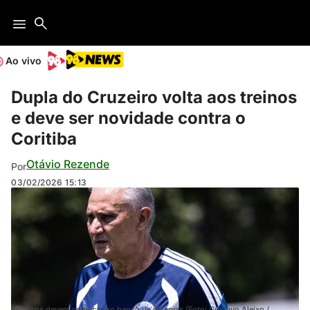
Ao vivo
Dupla do Cruzeiro volta aos treinos
e deve ser novidade contra o
Coritiba
Otávio Rezende
Por
03/02/2026
15:13
Reforços devem começar no banco de reservas (Foto: Gustavo Aleixo /