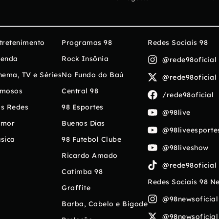
tretenimento
Programas 98
Redes Sociais 98
enda
Rock Insônia
@rede98oficial
nema, TV e Séries
No Fundo do Baú
@rede98oficial
mosos
Central 98
/rede98oficial
s Redes
98 Esportes
@98live
umor
Buenos Días
@98liveesporte
sica
98 Futebol Clube
@98liveshow
Ricardo Amado
@rede98oficial
Catimba 98
Redes Sociais 98 N
Graffite
@98newsoficial
Barba, Cabelo e Bigode
@98newsoficial