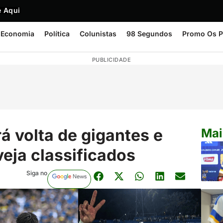
 Aqui
Economia
Política
Colunistas
98 Segundos
Promo Os P
PUBLICIDADE
á volta de gigantes e
Mai
veja classificados
Siga no