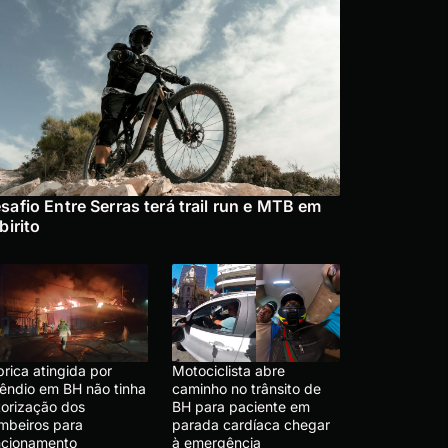
safio Entre Serras terá trail run e MTB em
abirito
rica atingida por
Motociclista abre
cêndio em BH não tinha
caminho no trânsito de
torização dos
BH para paciente em
mbeiros para
parada cardíaca chegar
ncionamento
à emergência