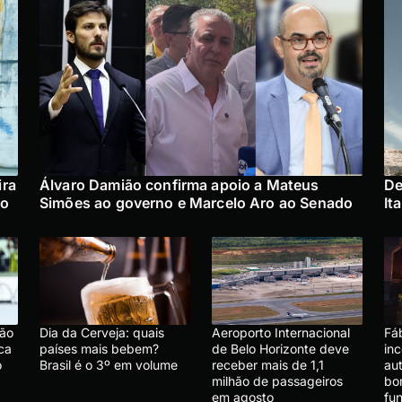
ira
Álvaro Damião confirma apoio a Mateus
De
no
Simões ao governo e Marcelo Aro ao Senado
It
são
Dia da Cerveja: quais
Aeroporto Internacional
Fáb
ca
países mais bebem?
de Belo Horizonte deve
in
o
Brasil é o 3º em volume
receber mais de 1,1
au
milhão de passageiros
bo
em agosto
fu