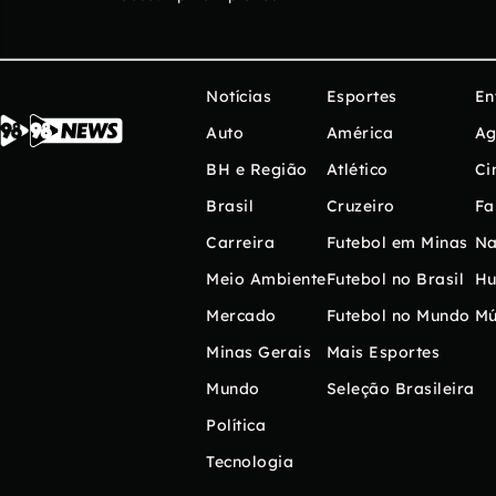
Notícias
Esportes
En
Auto
América
Ag
BH e Região
Atlético
Ci
Brasil
Cruzeiro
Fa
Carreira
Futebol em Minas
Na
Meio Ambiente
Futebol no Brasil
H
Mercado
Futebol no Mundo
Mú
Minas Gerais
Mais Esportes
Mundo
Seleção Brasileira
Política
Tecnologia