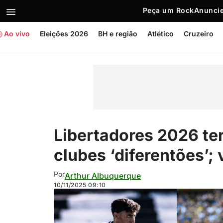
Peça um Rock
Anuncie
Ao vivo
Eleições 2026
BH e região
Atlético
Cruzeiro
Libertadores 2026 ter
clubes ‘diferentões’; 
Por
Arthur Albuquerque
10/11/2025
09:10