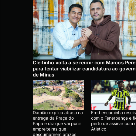
Cleitinho volta a se reunir com Marcos Pere
para tentar viabilizar candidatura ao gover
de Minas
Damião explica atraso na
Fred encaminha resci
entrega da Praça do
com o Fenerbahçe e fi
Papa e diz que vai punir
perto de assinar com 
empreiteiras que
Atlético
descumprirem prazos