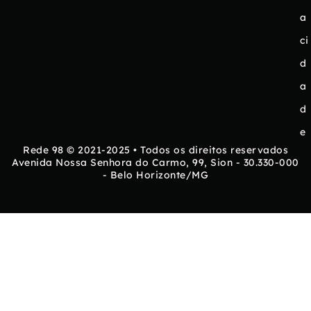
a
ci
d
a
d
e
Rede 98 © 2021-2025 • Todos os direitos reservados
Avenida Nossa Senhora do Carmo, 99, Sion - 30.330-000
- Belo Horizonte/MG