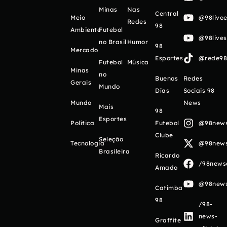
Minas
Nas
Central
Meio
@98livee
Redes
98
Ambiente
Futebol
@98live
no Brasil
Humor
98
Mercado
Esportes
@rede98o
Futebol
Música
Minas
no
Buenos
Redes
Gerais
Mundo
Días
Sociais 98
Mundo
News
Mais
98
Esportes
Política
Futebol
@98newso
Clube
Seleção
Tecnologia
@98newso
Brasileira
Ricardo
/98newso
Amado
@98newso
Catimba
98
/98-
news-
Graffite