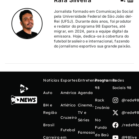
Rafa Silveira
Jornalista formado em Comunicação Social
pela Universidade Federal de São João del-
Rei (UFSJ). Durante dois anos, foi produtor
e redator do programa 98 Esportes, até
migrar, em 2024, para a equipe digital da
emissora. Hoje, dedica-se à cobertura do
futebol brasileiro e internacional, fazendo
do jornalismo esportivo sua grande paixão.
Notícias
Esportes
Entretenimento
Programas
Redes
98
Sociais 98
Auto
América
Agenda
Rock
@rede98o
BH e
Atlético
Cinema,
Insônia
Região
TV e
@rede98o
Cruzeiro
Séries
No
Brasil
/rede98o
Fundo
Futebol
Famosos
do Baú
Carreira
em
@98live