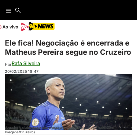
Ao vivo
Ele fica! Negociação é encerrada e
Matheus Pereira segue no Cruzeiro
Rafa Silveira
Por
20/02/2025
18:47
Jogador e clube russo não chegaram a acordo em tempo hábil (Staff
Imagens/Cruzeiro)