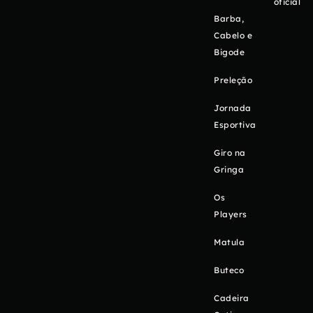
oficial
Barba,
Cabelo e
Bigode
Preleção
Jornada
Esportiva
Giro na
Gringa
Os
Players
Matula
Buteco
Cadeira