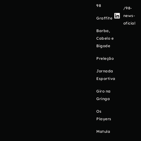
98
/98-
news-
Graffite
oficial
Barba,
Cabelo e
Bigode
Preleção
Jornada
Esportiva
Giro na
Gringa
Os
Players
Matula