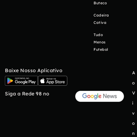
Buteco
Cadeira
Cativa
Tudo
Menos
Futebol
Baixe Nosso Aplicativo
A
o
V
Siga a Rede 98 no
i
v
o
n