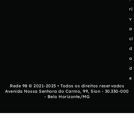
ri
v
a
ci
d
a
d
e
Rede 98 © 2021-2025 • Todos os direitos reservados
Avenida Nossa Senhora do Carmo, 99, Sion - 30.330-000
- Belo Horizonte/MG