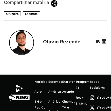
Compartilhar matéria
Cruzeiro
Esportes
Otávio Rezende
Notícias
Esportes
Entretenimento
Programas
Redes
98
Sociais 98
Auto
América
Agenda
Rock
@rede98o
BH e
Atlético
Cinema,
Insônia
Região
TV e
@rede98o