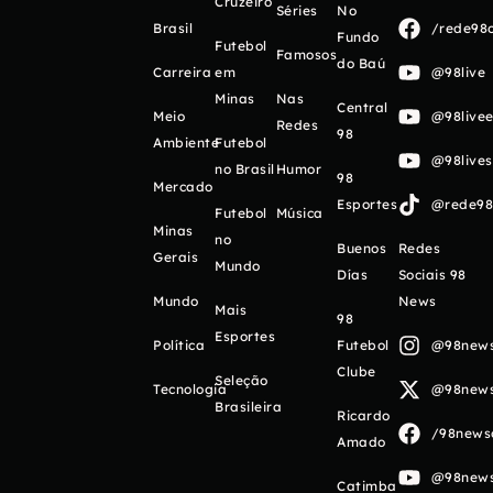
Cruzeiro
Séries
No
Brasil
/rede98o
Fundo
Futebol
Famosos
do Baú
Carreira
em
@98live
Minas
Nas
Central
Meio
@98livee
Redes
98
Ambiente
Futebol
@98live
no Brasil
Humor
98
Mercado
Esportes
@rede98o
Futebol
Música
Minas
no
Buenos
Redes
Gerais
Mundo
Días
Sociais 98
Mundo
News
Mais
98
Esportes
Política
Futebol
@98newso
Clube
Seleção
Tecnologia
@98newso
Brasileira
Ricardo
/98newso
Amado
@98newso
Catimba