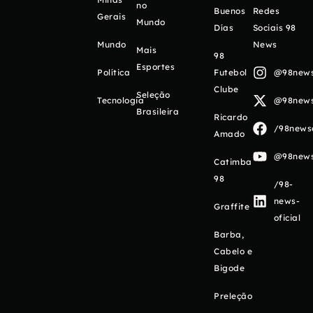
no
Buenos
Redes
Gerais
Mundo
Días
Sociais 98
Mundo
News
Mais
98
Esportes
Política
Futebol
@98newso
Clube
Seleção
Tecnologia
@98newso
Brasileira
Ricardo
/98newso
Amado
@98newso
Catimba
98
/98-
news-
Graffite
oficial
Barba,
Cabelo e
Bigode
Preleção