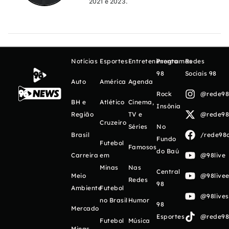
2021 e 2023.
Notícias
Esportes
Entretenimento
Programas
Redes
98
Sociais 98
Auto
América
Agenda
Rock
@rede98o
BH e
Atlético
Cinema,
Insônia
Região
TV e
@rede98o
Cruzeiro
Séries
No
Brasil
/rede98o
Fundo
Futebol
Famosos
do Baú
Carreira
em
@98live
Minas
Nas
Central
Meio
@98livee
Redes
98
Ambiente
Futebol
@98live
no Brasil
Humor
98
Mercado
Esportes
@rede98o
Futebol
Música
Minas