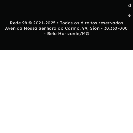
d
e
Rede 98 © 2021-2025 • Todos os direitos reservados
Avenida Nossa Senhora do Carmo, 99, Sion - 30.330-000
- Belo Horizonte/MG