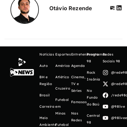
Otávio Rezende
Notícias
Esportes
Entretenimento
Programas
Redes
98
Sociais 98
Auto
América
Agenda
Rock
@rede98o
BH e
Atlético
Cinema,
Insônia
Região
TV e
@rede98o
Cruzeiro
Séries
No
Brasil
/rede98o
Fundo
Futebol
Famosos
do Baú
Carreira
em
@98live
Minas
Nas
Central
Meio
@98livee
Redes
98
Ambiente
Futebol