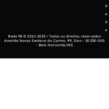
d
a
d
e
Rede 98 © 2021-2025 • Todos os direitos reservados
Avenida Nossa Senhora do Carmo, 99, Sion - 30.330-000
- Belo Horizonte/MG