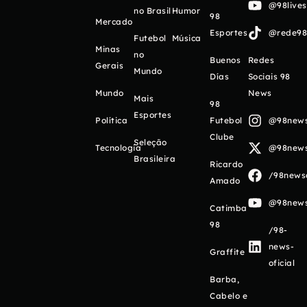
@98live
no Brasil
Humor
98
Mercado
Esportes
@rede98o
Futebol
Música
Minas
no
Buenos
Redes
Gerais
Mundo
Días
Sociais 98
Mundo
News
Mais
98
Esportes
Política
Futebol
@98newso
Clube
Seleção
Tecnologia
@98newso
Brasileira
Ricardo
/98newso
Amado
@98newso
Catimba
98
/98-
news-
Graffite
oficial
Barba,
Cabelo e