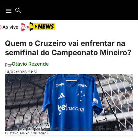
Ao vivo
Quem o Cruzeiro vai enfrentar na
semifinal do Campeonato Mineiro?
Otávio Rezende
Por
14/02/2026
21:51
Raposa se classificou como melhor colocado geral da fase de grupos (Foto:
Gustavo Aleixo / Cruzeiro)