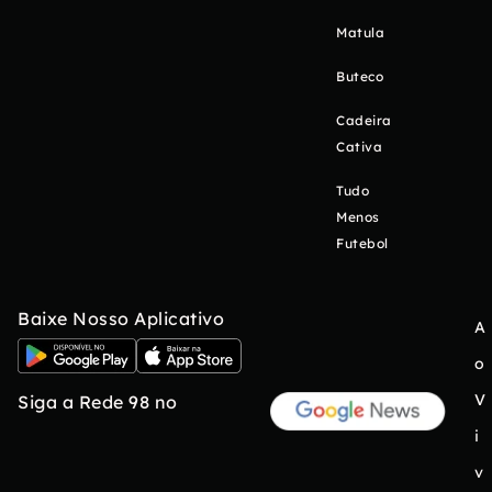
Matula
Buteco
Cadeira
Cativa
Tudo
Menos
Futebol
Baixe Nosso Aplicativo
A
o
V
Siga a Rede 98 no
i
v