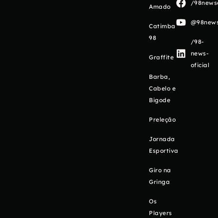
/98newso
Amado
@98newso
Catimba
98
/98-
news-
Graffite
oficial
Barba,
Cabelo e
Bigode
Preleção
Jornada
Esportiva
Giro na
Gringa
Os
Players