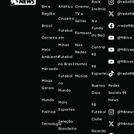
Rock
@rede98o
BH e
Atlético
Cinema,
Insônia
Região
TV e
@rede98o
Cruzeiro
Séries
No
Brasil
/rede98o
Fundo
Futebol
Famosos
do Baú
Carreira
em
@98live
Minas
Nas
Central
Meio
@98livee
Redes
98
Ambiente
Futebol
@98live
no Brasil
Humor
98
Mercado
Esportes
@rede98o
Futebol
Música
Minas
no
Buenos
Redes
Gerais
Mundo
Días
Sociais 98
Mundo
News
Mais
98
Esportes
Política
Futebol
@98newso
Clube
Seleção
Tecnologia
@98newso
Brasileira
Ricardo