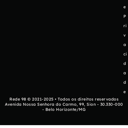
e
P
ri
v
a
ci
d
a
d
e
Rede 98 © 2021-2025 • Todos os direitos reservados
Avenida Nossa Senhora do Carmo, 99, Sion - 30.330-000
- Belo Horizonte/MG