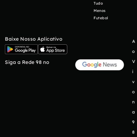
Tudo
Menos
Futebol
Baixe Nosso Aplicativo
A
o
V
Siga a Rede 98 no
i
v
o
n
a
9
8