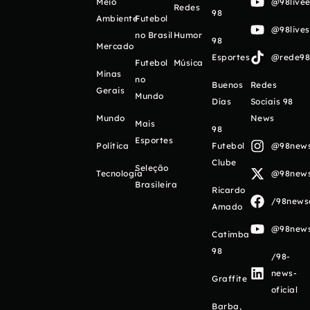
Meio
@98livee
Redes
98
Ambiente
Futebol
@98live
no Brasil
Humor
98
Mercado
Esportes
@rede98o
Futebol
Música
Minas
no
Buenos
Redes
Gerais
Mundo
Días
Sociais 98
Mundo
News
Mais
98
Esportes
Política
Futebol
@98newso
Clube
Seleção
Tecnologia
@98newso
Brasileira
Ricardo
/98newso
Amado
@98newso
Catimba
98
/98-
news-
Graffite
oficial
Barba,