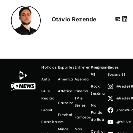
Otávio Rezende
Notícias
Esportes
Entretenimento
Programas
Redes
98
Sociais 98
Auto
América
Agenda
Rock
@rede98o
BH e
Atlético
Cinema,
Insônia
Região
TV e
@rede98o
Cruzeiro
Séries
No
Brasil
/rede98o
Fundo
Futebol
Famosos
do Baú
Carreira
em
@98live
Minas
Nas
Central