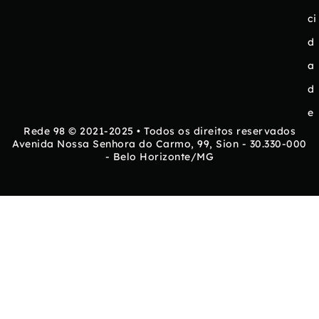
ci
d
a
d
e
Rede 98 © 2021-2025 • Todos os direitos reservados
Avenida Nossa Senhora do Carmo, 99, Sion - 30.330-000
- Belo Horizonte/MG