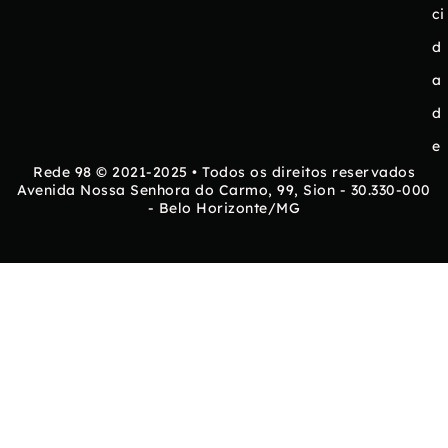
ci
d
a
d
e
Rede 98 © 2021-2025 • Todos os direitos reservados
Avenida Nossa Senhora do Carmo, 99, Sion - 30.330-000
- Belo Horizonte/MG