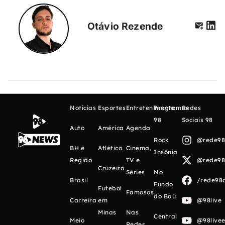
Otávio Rezende
Notícias
Esportes
Entretenimento
Programas
Redes
98
Sociais 98
Auto
América
Agenda
Rock
@rede98o
BH e
Atlético
Cinema,
Insônia
Região
TV e
@rede98o
Cruzeiro
Séries
No
Brasil
/rede98o
Fundo
Futebol
Famosos
do Baú
Carreira
em
@98live
Minas
Nas
Central
Meio
@98livee
Redes