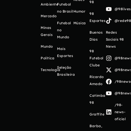
98
Ambiente
Futebol
@98live
no Brasil
Humor
98
Mercado
Esportes
@rede98o
Futebol
Música
Minas
no
Buenos
Redes
Gerais
Mundo
Días
Sociais 98
Mundo
News
Mais
98
Esportes
Política
Futebol
@98newso
Clube
Seleção
Tecnologia
@98newso
Brasileira
Ricardo
/98newso
Amado
@98newso
Catimba
98
/98-
news-
Graffite
oficial
Barba,