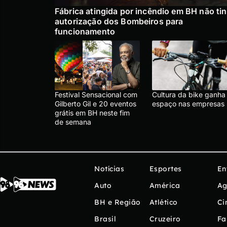
Fábrica atingida por incêndio em BH não ti
autorização dos Bombeiros para
funcionamento
Festival Sensacional com
Cultura da bike ganha
Gilberto Gil e 20 eventos
espaço nas empresas
grátis em BH neste fim
de semana
Notícias
Esportes
En
Auto
América
Ag
BH e Região
Atlético
Ci
Brasil
Cruzeiro
Fa