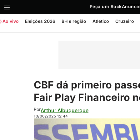
Peça um Rock
Anuncie
Ao vivo
Eleições 2026
BH e região
Atlético
Cruzeiro
CBF dá primeiro pass
Fair Play Financeiro n
Por
Arthur Albuquerque
10/06/2025
12:44