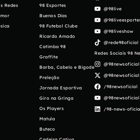
s Redes
98 Esportes
@98live
umor
Buenos Días
@98liveesporte
sica
98 Futebol Clube
@98liveshow
Ricardo Amado
@rede98oficial
Catimba 98
Redes Sociais 98 N
Graffite
@98newsoficial
Barba, Cabelo e Bigode
@98newsoficial
Preleção
/98newsoficial
Jornada Esportiva
@98newsoficial
Giro na Gringa
Os Players
/98-news-oficia
Matula
Buteco
Cadeira Cativa