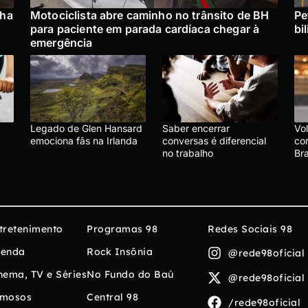
nha
Motociclista abre caminho no trânsito de BH
Pe
para paciente em parada cardíaca chegar à
bi
emergência
Legado de Glen Hansard
Saber encerrar
Vo
emociona fãs na Irlanda
conversas é diferencial
cor
no trabalho
Bra
tretenimento
Programas 98
Redes Sociais 98
enda
Rock Insônia
@rede98oficial
nema, TV e Séries
No Fundo do Baú
@rede98oficial
mosos
Central 98
/rede98oficial