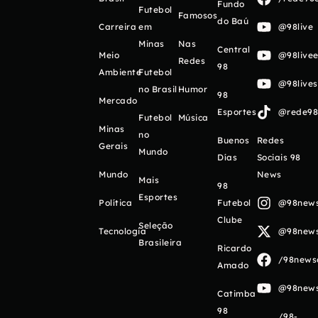
Fundo
Futebol
Famosos
do Baú
Carreira
em
@98live
Minas
Nas
Central
Meio
@98livee
Redes
98
Ambiente
Futebol
@98live
no Brasil
Humor
98
Mercado
Esportes
@rede98o
Futebol
Música
Minas
no
Buenos
Redes
Gerais
Mundo
Días
Sociais 98
Mundo
News
Mais
98
Esportes
Política
Futebol
@98newso
Clube
Seleção
Tecnologia
@98newso
Brasileira
Ricardo
/98newso
Amado
@98newso
Catimba
98
/98-