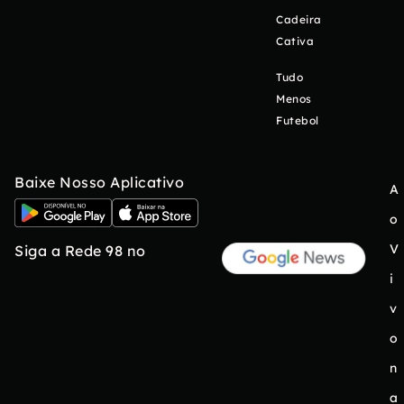
Cadeira
Cativa
Tudo
Menos
Futebol
Baixe Nosso Aplicativo
A
o
V
Siga a Rede 98 no
i
v
o
n
a