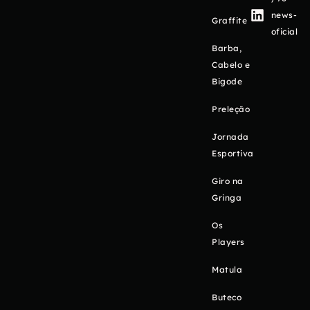
news-
Graffite
oficial
Barba,
Cabelo e
Bigode
Preleção
Jornada
Esportiva
Giro na
Gringa
Os
Players
Matula
Buteco