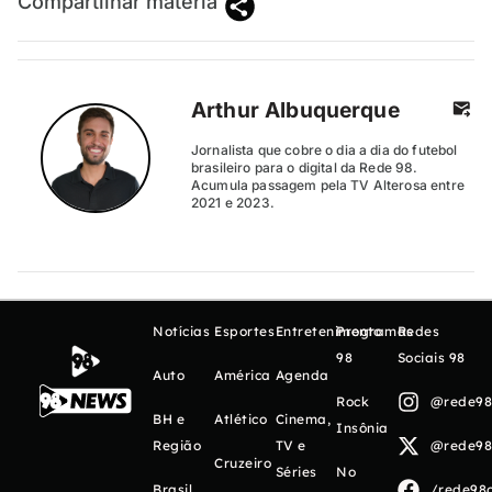
Compartilhar matéria
Arthur Albuquerque
Jornalista que cobre o dia a dia do futebol
brasileiro para o digital da Rede 98.
Acumula passagem pela TV Alterosa entre
2021 e 2023.
Notícias
Esportes
Entretenimento
Programas
Redes
98
Sociais 98
Auto
América
Agenda
Rock
@rede98o
BH e
Atlético
Cinema,
Insônia
Região
TV e
@rede98o
Cruzeiro
Séries
No
Brasil
/rede98o