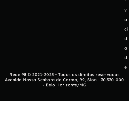
ri
v
a
ci
d
a
d
e
Rede 98 © 2021-2025 • Todos os direitos reservados
Avenida Nossa Senhora do Carmo, 99, Sion - 30.330-000
- Belo Horizonte/MG