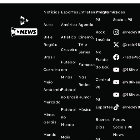
Notícias
Esportes
Entretenimento
Programas
Redes
98
Sociais 98
Auto
América
Agenda
Rock
@rede98o
BH e
Atlético
Cinema,
Insônia
Região
TV e
@rede98o
Cruzeiro
Séries
No
Brasil
/rede98o
Fundo
Futebol
Famosos
do Baú
Carreira
em
@98live
Minas
Nas
Central
Meio
@98livee
Redes
98
Ambiente
Futebol
@98live
no Brasil
Humor
98
Mercado
Esportes
@rede98o
Futebol
Música
Minas
no
Buenos
Redes
Gerais
Mundo
Días
Sociais 98
Mundo
News
Mais
98