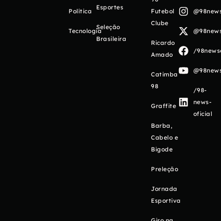
Esportes
Política
Futebol
@98newso
Clube
Seleção
Tecnologia
@98newso
Brasileira
Ricardo
/98newso
Amado
@98newso
Catimba
98
/98-
news-
Graffite
oficial
Barba,
Cabelo e
Bigode
Preleção
Jornada
Esportiva
Giro na