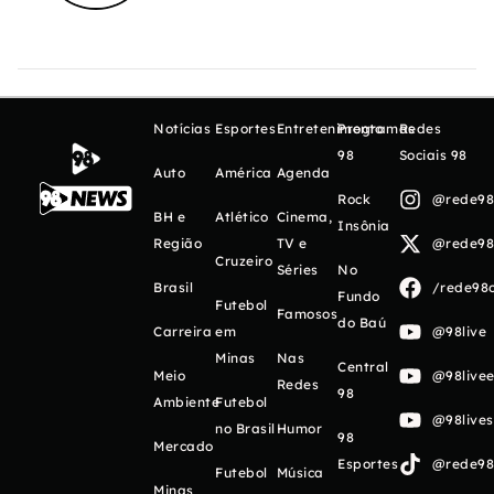
Notícias
Esportes
Entretenimento
Programas
Redes
98
Sociais 98
Auto
América
Agenda
Rock
@rede98o
BH e
Atlético
Cinema,
Insônia
Região
TV e
@rede98o
Cruzeiro
Séries
No
Brasil
/rede98o
Fundo
Futebol
Famosos
do Baú
Carreira
em
@98live
Minas
Nas
Central
Meio
@98livee
Redes
98
Ambiente
Futebol
@98live
no Brasil
Humor
98
Mercado
Esportes
@rede98o
Futebol
Música
Minas