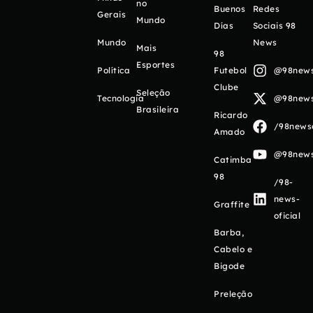
no
Buenos
Redes
Gerais
Mundo
Días
Sociais 98
Mundo
News
Mais
98
Esportes
Política
Futebol
@98newso
Clube
Seleção
Tecnologia
@98newso
Brasileira
Ricardo
/98newso
Amado
@98newso
Catimba
98
/98-
news-
Graffite
oficial
Barba,
Cabelo e
Bigode
Preleção