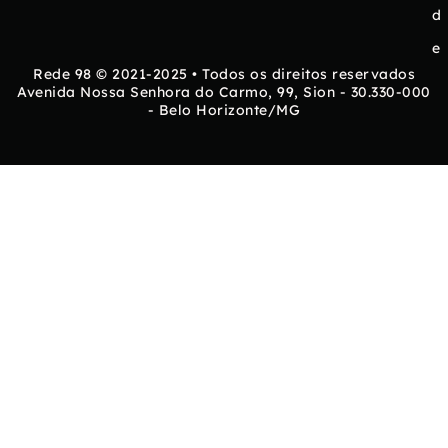
d
e
Rede 98 © 2021-2025 • Todos os direitos reservados
Avenida Nossa Senhora do Carmo, 99, Sion - 30.330-000
- Belo Horizonte/MG