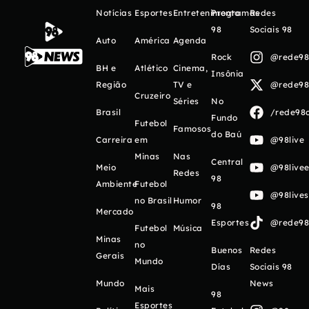
Notícias
Esportes
Entretenimento
Programas
Redes
98
Sociais 98
Auto
América
Agenda
Rock
@rede98o
BH e
Atlético
Cinema,
Insônia
Região
TV e
@rede98o
Cruzeiro
Séries
No
Brasil
/rede98o
Fundo
Futebol
Famosos
do Baú
Carreira
em
@98live
Minas
Nas
Central
Meio
@98livee
Redes
98
Ambiente
Futebol
@98live
no Brasil
Humor
98
Mercado
Esportes
@rede98o
Futebol
Música
Minas
no
Buenos
Redes
Gerais
Mundo
Días
Sociais 98
Mundo
News
Mais
98
Esportes