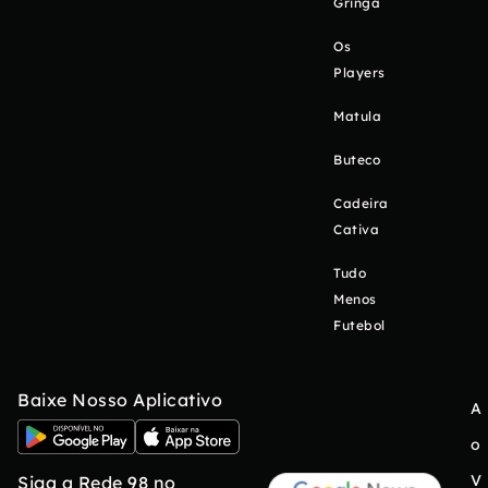
Gringa
Os
Players
Matula
Buteco
Cadeira
Cativa
Tudo
Menos
Futebol
Baixe Nosso Aplicativo
A
o
V
Siga a Rede 98 no