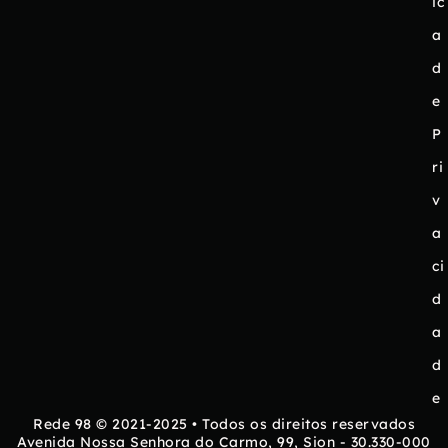
ic
a
d
e
P
ri
v
a
ci
d
a
d
e
Rede 98 © 2021-2025 • Todos os direitos reservados
Avenida Nossa Senhora do Carmo, 99, Sion - 30.330-000