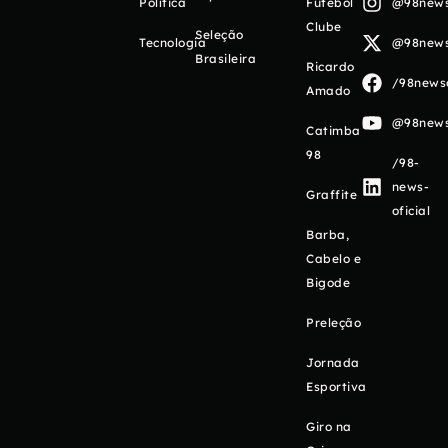
Política
Futebol
@98newso
Clube
Seleção
Tecnologia
@98newso
Brasileira
Ricardo
/98newso
Amado
@98newso
Catimba
98
/98-
news-
Graffite
oficial
Barba,
Cabelo e
Bigode
Preleção
Jornada
Esportiva
Giro na