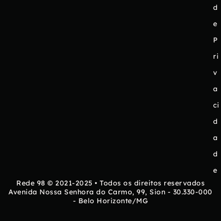
d
e
P
ri
v
a
ci
d
a
d
e
Rede 98 © 2021-2025 • Todos os direitos reservados
Avenida Nossa Senhora do Carmo, 99, Sion - 30.330-000
- Belo Horizonte/MG