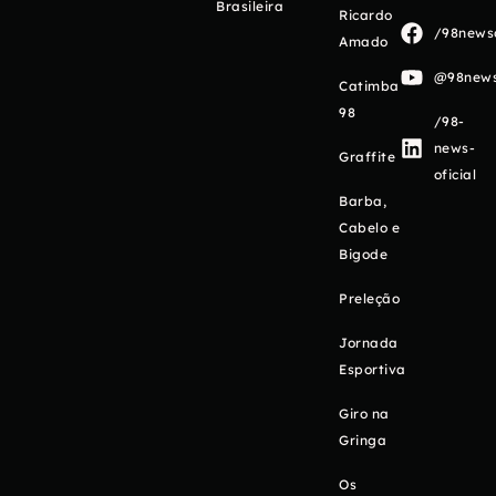
Brasileira
Ricardo
/98newso
Amado
@98newso
Catimba
98
/98-
news-
Graffite
oficial
Barba,
Cabelo e
Bigode
Preleção
Jornada
Esportiva
Giro na
Gringa
Os