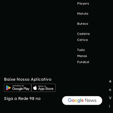
Players
Matula
Buteco
Cadeira
Cativa
Tudo
Menos
Futebol
Baixe Nosso Aplicativo
A
o
V
Siga a Rede 98 no
i