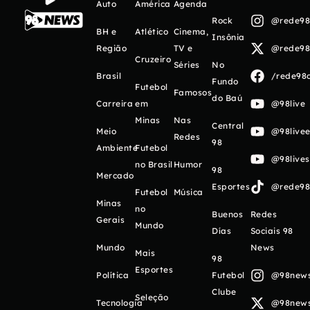
Auto
América
Agenda
Rock
@rede98o
BH e
Atlético
Cinema,
Insônia
Região
TV e
@rede98o
Cruzeiro
Séries
No
Brasil
/rede98o
Fundo
Futebol
Famosos
do Baú
Carreira
em
@98live
Minas
Nas
Central
Meio
@98livee
Redes
98
Ambiente
Futebol
@98live
no Brasil
Humor
98
Mercado
Esportes
@rede98o
Futebol
Música
Minas
no
Buenos
Redes
Gerais
Mundo
Días
Sociais 98
Mundo
News
Mais
98
Esportes
Política
Futebol
@98newso
Clube
Seleção
Tecnologia
@98newso