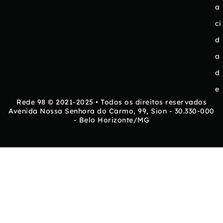
a
ci
d
a
d
e
Rede 98 © 2021-2025 • Todos os direitos reservados
Avenida Nossa Senhora do Carmo, 99, Sion - 30.330-000
- Belo Horizonte/MG