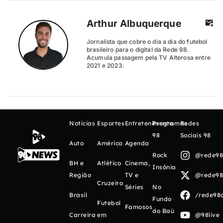
Arthur Albuquerque
Jornalista que cobre o dia a dia do futebol
brasileiro para o digital da Rede 98.
Acumula passagem pela TV Alterosa entre
2021 e 2023.
Notícias
Esportes
Entretenimento
Programas
Redes
98
Sociais 98
Auto
América
Agenda
Rock
@rede98o
BH e
Atlético
Cinema,
Insônia
Região
TV e
@rede98o
Cruzeiro
Séries
No
Brasil
/rede98o
Fundo
Futebol
Famosos
do Baú
Carreira
em
@98live