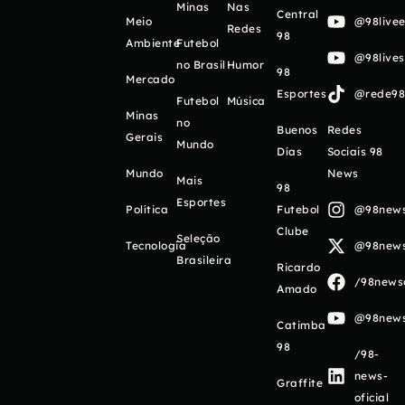
Minas
Nas
Central
Meio
@98livee
Redes
98
Ambiente
Futebol
@98live
no Brasil
Humor
98
Mercado
Esportes
@rede98o
Futebol
Música
Minas
no
Buenos
Redes
Gerais
Mundo
Días
Sociais 98
Mundo
News
Mais
98
Esportes
Política
Futebol
@98newso
Clube
Seleção
Tecnologia
@98newso
Brasileira
Ricardo
/98newso
Amado
@98newso
Catimba
98
/98-
news-
Graffite
oficial