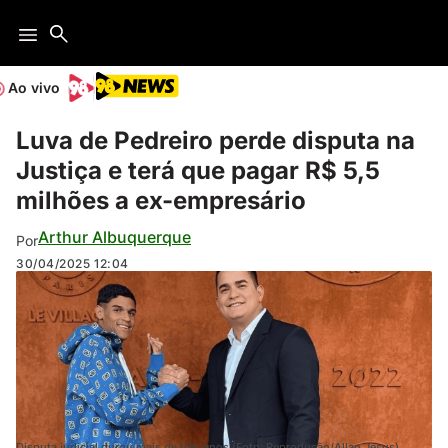
Ao vivo
Luva de Pedreiro perde disputa na
Justiça e terá que pagar R$ 5,5
milhões a ex-empresário
Arthur Albuquerque
Por
30/04/2025
12:04
Disputa judicial durou mais de três anos (Foto: Reprodução/Allan Jesus)