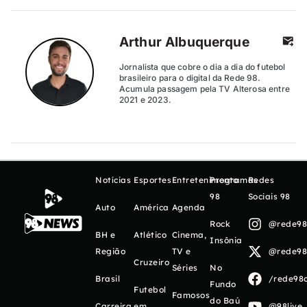
Arthur Albuquerque
Jornalista que cobre o dia a dia do futebol
brasileiro para o digital da Rede 98.
Acumula passagem pela TV Alterosa entre
2021 e 2023.
Notícias
Esportes
Entretenimento
Programas
Redes
98
Sociais 98
Auto
América
Agenda
Rock
@rede98o
BH e
Atlético
Cinema,
Insônia
Região
TV e
@rede98o
Cruzeiro
Séries
No
Brasil
/rede98o
Fundo
Futebol
Famosos
do Baú
Carreira
em
@98live