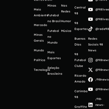
Minas
Nas
Central
Meio
@98livee
Redes
98
Ambiente
Futebol
@98live
no Brasil
Humor
98
Mercado
Esportes
@rede98o
Futebol
Música
Minas
no
Buenos
Redes
Gerais
Mundo
Días
Sociais 98
Mundo
News
Mais
98
Esportes
Política
Futebol
@98newso
Clube
Seleção
Tecnologia
@98newso
Brasileira
Ricardo
/98newso
Amado
@98newso
Catimba
98
/98-
news-
Graffite