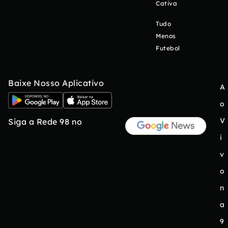
Cativa
Tudo
Menos
Futebol
Baixe Nosso Aplicativo
A
o
V
Siga a Rede 98 no
i
v
o
n
a
9