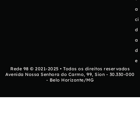
a
ci
d
a
d
e
Rede 98 © 2021-2025 • Todos os direitos reservados
Avenida Nossa Senhora do Carmo, 99, Sion - 30.330-000
- Belo Horizonte/MG